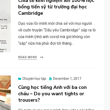
Chia sẻ kinh nghiệm xin 100% học
bổng tiến sỹ từ trường đại học
Cambridge
Dạo vừa rồi mình mới chia sẻ với mọi người
về cuốn truyện “Dấu yêu Cambridge” sắp ra lò
của mình (nhờ anh covid mà giờ không còn
“sắp” nữa mà phải đợi tới tháng…
READ MORE
Posted
Chuyện học tập
December 1, 2017
on
Cùng học tiếng Anh với ba con
cháu – Do you want tights or
trousers?