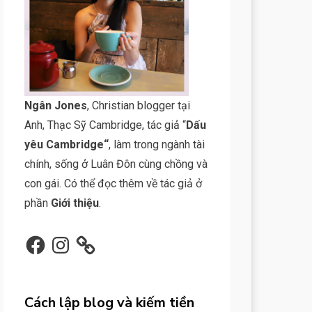
N
gân Jone
s
, Christian blogger tại
Anh, Thạc Sỹ Cambridge, tác giả “
Dấu
yêu Cambridge
“
, làm trong ngành tài
chính, sống ở Luân Đôn cùng chồng và
con gái. Có thể đọc thêm về tác giả ở
phần
Giới thiệu
.
Facebook
Instagram
Cách lập blog và kiếm tiền