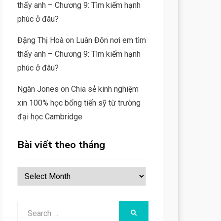
thấy anh – Chương 9: Tìm kiếm hạnh
phúc ở đâu?
Đặng Thị Hoà
on
Luân Đôn nơi em tìm
thấy anh – Chương 9: Tìm kiếm hạnh
phúc ở đâu?
Ngân Jones
on
Chia sẻ kinh nghiệm
xin 100% học bổng tiến sỹ từ trường
đại học Cambridge
Bài viết theo tháng
Bài
viết
theo
Search
SEARCH
tháng
for: