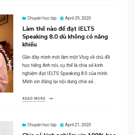
Posted
Chuyện học tập
April 29, 2020
on
Làm thế nào để đạt IELTS
Speaking 8.0 dù không có năng
khiếu
Gần đây mình mới làm một Vlog về chủ đề
học tiếng Anh nói, cụ thể là chia sẻ kinh
nghiệm đạt IELTS Speaking 8.0 của mình.
Mình xin đăng lại nội dung chia sẻ…
READ MORE
Posted
Chuyện học tập
April 21, 2020
on