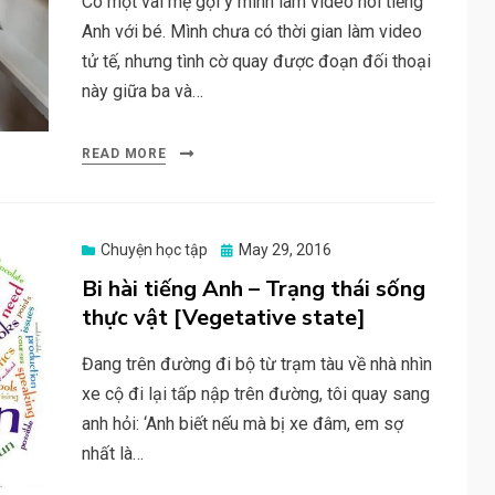
Có một vài mẹ gợi ý mình làm video nói tiếng
Anh với bé. Mình chưa có thời gian làm video
tử tế, nhưng tình cờ quay được đoạn đối thoại
này giữa ba và…
READ MORE
Posted
Chuyện học tập
May 29, 2016
on
Bi hài tiếng Anh – Trạng thái sống
thực vật [Vegetative state]
Đang trên đường đi bộ từ trạm tàu về nhà nhìn
xe cộ đi lại tấp nập trên đường, tôi quay sang
anh hỏi: ‘Anh biết nếu mà bị xe đâm, em sợ
nhất là…