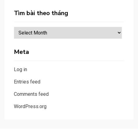
Tìm bài theo tháng
Tìm
bài
theo
Meta
tháng
Log in
Entries feed
Comments feed
WordPress.org