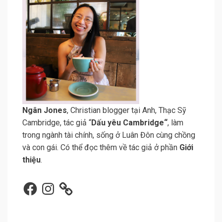
N
gân Jone
s
, Christian blogger tại Anh, Thạc Sỹ
Cambridge, tác giả “
Dấu yêu Cambridge
“
, làm
trong ngành tài chính, sống ở Luân Đôn cùng chồng
và con gái. Có thể đọc thêm về tác giả ở phần
Giới
thiệu
.
Facebook
Instagram