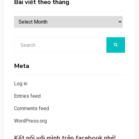
Bài viết theo tháng
Bài
viết
theo
Search
tháng
SEARCH
for:
Meta
Log in
Entries feed
Comments feed
WordPress.org
Kết nối với mình trên facebook nhé!