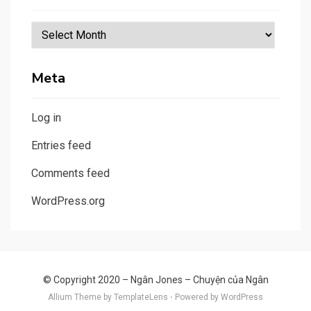
Tìm
bài
theo
Meta
tháng
Log in
Entries feed
Comments feed
WordPress.org
© Copyright 2020 –
Ngân Jones – Chuyện của Ngân
Allium Theme by
TemplateLens
⋅
Powered by
WordPress