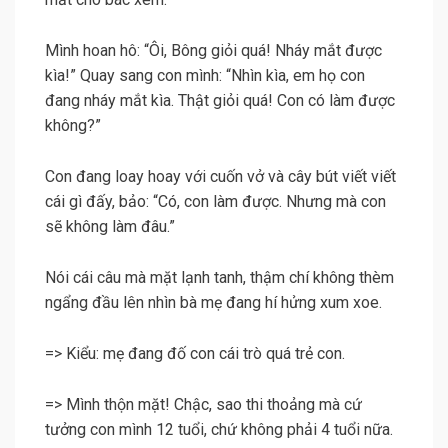
Mình hoan hô: “Ôi, Bông giỏi quá! Nháy mắt được
kìa!” Quay sang con mình: “Nhìn kìa, em họ con
đang nháy mắt kìa. Thật giỏi quá! Con có làm được
không?”
Con đang loay hoay với cuốn vở và cây bút viết viết
cái gì đấy, bảo: “Có, con làm được. Nhưng mà con
sẽ không làm đâu.”
Nói cái câu mà mặt lạnh tanh, thậm chí không thèm
ngẩng đầu lên nhìn bà mẹ đang hí hửng xum xoe.
=> Kiểu: mẹ đang đố con cái trò quá trẻ con.
=> Mình thộn mặt! Chậc, sao thi thoảng mà cứ
tưởng con mình 12 tuổi, chứ không phải 4 tuổi nữa.