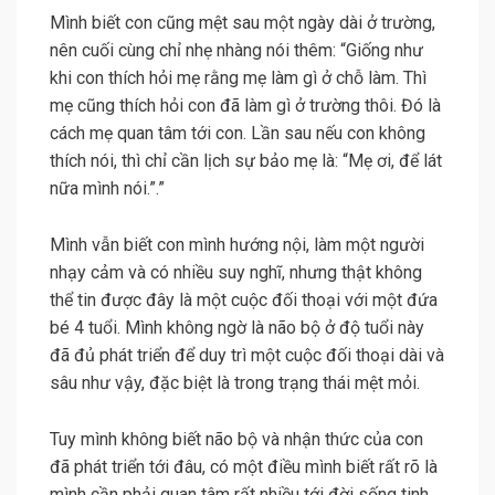
Mình biết con cũng mệt sau một ngày dài ở trường,
nên cuối cùng chỉ nhẹ nhàng nói thêm: “Giống như
khi con thích hỏi mẹ rằng mẹ làm gì ở chỗ làm. Thì
mẹ cũng thích hỏi con đã làm gì ở trường thôi. Đó là
cách mẹ quan tâm tới con. Lần sau nếu con không
thích nói, thì chỉ cần lịch sự bảo mẹ là: “Mẹ ơi, để lát
nữa mình nói.”.”
Mình vẫn biết con mình hướng nội, làm một người
nhạy cảm và có nhiều suy nghĩ, nhưng thật không
thể tin được đây là một cuộc đối thoại với một đứa
bé 4 tuổi. Mình không ngờ là não bộ ở độ tuổi này
đã đủ phát triển để duy trì một cuộc đối thoại dài và
sâu như vậy, đặc biệt là trong trạng thái mệt mỏi.
Tuy mình không biết não bộ và nhận thức của con
đã phát triển tới đâu, có một điều mình biết rất rõ là
mình cần phải quan tâm rất nhiều tới đời sống tinh