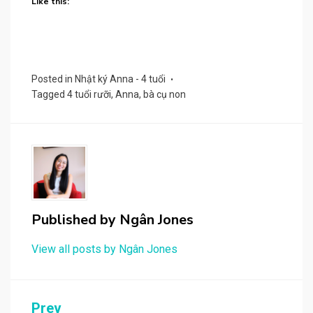
Like this:
Posted in
Nhật ký Anna - 4 tuổi
Tagged
4 tuổi rưỡi
,
Anna
,
bà cụ non
Published by
Ngân Jones
View all posts by Ngân Jones
Post
Prev