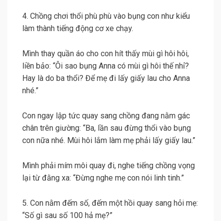
4. Chồng chơi thổi phù phù vào bụng con như kiểu
làm thành tiếng động cơ xe chạy.
Mình thay quần áo cho con hít thấy mùi gì hôi hôi,
liền bảo: “Ôi sao bụng Anna có mùi gì hôi thế nhỉ?
Hay là do ba thổi? Để mẹ đi lấy giấy lau cho Anna
nhé.”
Con ngay lập tức quay sang chồng đang nằm gác
chân trên giường: “Ba, lần sau đừng thổi vào bụng
con nữa nhé. Mùi hôi lắm làm mẹ phải lấy giấy lau.”
Mình phải mím môi quay đi, nghe tiếng chồng vọng
lại từ đằng xa: “Đừng nghe mẹ con nói linh tinh.”
5. Con nằm đếm số, đếm một hồi quay sang hỏi mẹ:
“Số gì sau số 100 hả mẹ?”