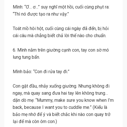
Mình: “Ơ… ơ…” suy nghĩ một hồi, cuối cùng phụt ra:
“Thì nó được tạo ra như vậy.”
Toát mồ hôi hột, cuối cùng cái ngày đã đến, bị hỏi
cái câu mà chẳng biết chả lời thế nào cho chuẩn.
6. Mình nằm trên giường cạnh con, tay con sờ mó
lung tung bẩn.
Mình bảo: “Con đi rửa tay đi.”
Con gật đầu, nhảy xuống giường. Nhưng không đi
ngay, mà quay sang đưa hai tay lên không trung…
dặn dò mẹ: “Mummy, make sure you know when I’m
back, because I want you to cuddle me.” (Kiểu là
bảo mẹ nhớ để ý và biết chắc khi nào con quay trở
lại để mà còn ôm con.)