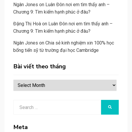
Ngân Jones
on
Luân Đôn nơi em tìm thấy anh –
Chương 9: Tìm kiếm hạnh phúc ở đâu?
Đặng Thị Hoà
on
Luân Đôn nơi em tìm thấy anh –
Chương 9: Tìm kiếm hạnh phúc ở đâu?
Ngân Jones
on
Chia sẻ kinh nghiệm xin 100% học
bổng tiến sỹ từ trường đại học Cambridge
Bài viết theo tháng
Bài
viết
theo
Search
tháng
SEARCH
for:
Meta