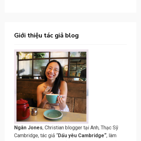
Giới thiệu tác giả blog
N
gân Jone
s
, Christian blogger tại Anh, Thạc Sỹ
Cambridge, tác giả “
Dấu yêu Cambridge
“
, làm