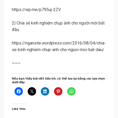
https://wp.me/p795uj-2ZV
2) Chia sẻ kinh nghiệm chụp ảnh cho người mới bắt
đầu
https://ngansite.wordpress.com/2016/08/04/chia-
se-kinh-nghiem-chup-anh-cho-nguoi-moi-bat-dau
/
~~~
Nếu bạn thấy bài viết hữu ích, có thể lưu lại bằng các lựa chọn
dưới đây:
Like this: