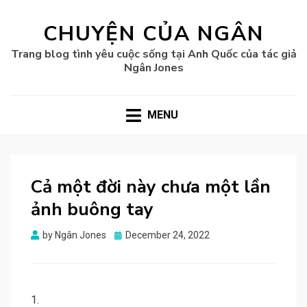
CHUYỆN CỦA NGÂN
Trang blog tình yêu cuộc sống tại Anh Quốc của tác giả
Ngân Jones
MENU
Cả một đời này chưa một lần
ảnh buông tay
Posted
by
Ngân Jones
December 24, 2022
on
1.