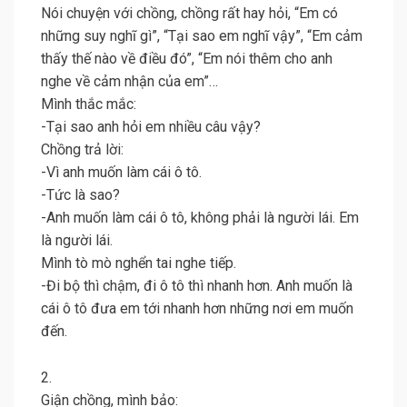
Nói chuyện với chồng, chồng rất hay hỏi, “Em có
những suy nghĩ gì”, “Tại sao em nghĩ vậy”, “Em cảm
thấy thế nào về điều đó”, “Em nói thêm cho anh
nghe về cảm nhận của em”…
Mình thắc mắc:
-Tại sao anh hỏi em nhiều câu vậy?
Chồng trả lời:
-Vì anh muốn làm cái ô tô.
-Tức là sao?
-Anh muốn làm cái ô tô, không phải là người lái. Em
là người lái.
Mình tò mò nghển tai nghe tiếp.
-Đi bộ thì chậm, đi ô tô thì nhanh hơn. Anh muốn là
cái ô tô đưa em tới nhanh hơn những nơi em muốn
đến.
2.
Giận chồng, mình bảo: