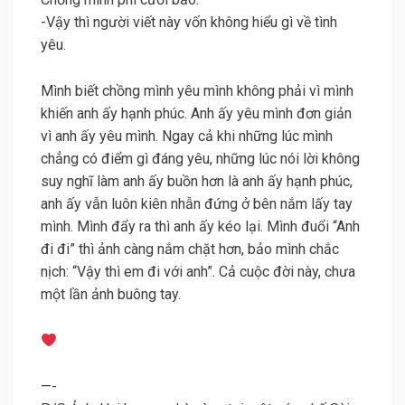
-Vậy thì người viết này vốn không hiểu gì về tình
yêu.
Mình biết chồng mình yêu mình không phải vì mình
khiến anh ấy hạnh phúc. Anh ấy yêu mình đơn giản
vì anh ấy yêu mình. Ngay cả khi những lúc mình
chẳng có điểm gì đáng yêu, những lúc nói lời không
suy nghĩ làm anh ấy buồn hơn là anh ấy hạnh phúc,
anh ấy vẫn luôn kiên nhẫn đứng ở bên nắm lấy tay
mình. Mình đẩy ra thì anh ấy kéo lại. Mình đuổi “Anh
đi đi” thì ảnh càng nắm chặt hơn, bảo mình chắc
nịch: “Vậy thì em đi với anh”. Cả cuộc đời này, chưa
một lần ảnh buông tay.
—-