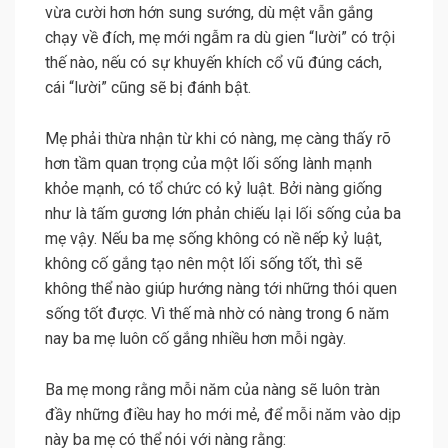
vừa cười hơn hớn sung sướng, dù mệt vẫn gắng
chạy về đích, mẹ mới ngẫm ra dù gien “lười” có trội
thế nào, nếu có sự khuyến khích cổ vũ đúng cách,
cái “lười” cũng sẽ bị đánh bật.
Mẹ phải thừa nhận từ khi có nàng, mẹ càng thấy rõ
hơn tầm quan trọng của một lối sống lành mạnh
khỏe mạnh, có tổ chức có kỷ luật. Bởi nàng giống
như là tấm gương lớn phản chiếu lại lối sống của ba
mẹ vậy. Nếu ba mẹ sống không có nề nếp kỷ luật,
không cố gắng tạo nên một lối sống tốt, thì sẽ
không thể nào giúp hướng nàng tới những thói quen
sống tốt được. Vì thế mà nhờ có nàng trong 6 năm
nay ba mẹ luôn cố gắng nhiều hơn mỗi ngày.
Ba mẹ mong rằng mỗi năm của nàng sẽ luôn tràn
đầy những điều hay ho mới mẻ, để mỗi năm vào dịp
này ba mẹ có thể nói với nàng rằng: