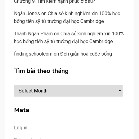
Chương 9: Tìm kiếm hạnh phúc ở đâu?
Ngân Jones
on
Chia sẻ kinh nghiệm xin 100% học
bổng tiến sỹ từ trường đại học Cambridge
Thanh Ngan Pham
on
Chia sẻ kinh nghiệm xin 100%
học bổng tiến sỹ từ trường đại học Cambridge
findingschoolcom
on
Đơn giản hoá cuộc sống
Tìm bài theo tháng
Tìm
bài
theo
Meta
tháng
Log in