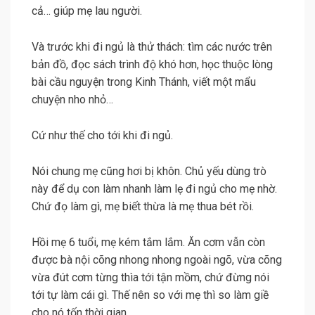
cả… giúp mẹ lau người.
Và trước khi đi ngủ là thử thách: tìm các nước trên
bản đồ, đọc sách trình độ khó hơn, học thuộc lòng
bài cầu nguyện trong Kinh Thánh, viết một mẩu
chuyện nho nhỏ…
Cứ như thế cho tới khi đi ngủ.
Nói chung mẹ cũng hơi bị khôn. Chủ yếu dùng trò
này để dụ con làm nhanh làm lẹ đi ngủ cho mẹ nhờ.
Chứ đọ làm gì, mẹ biết thừa là mẹ thua bét rồi.
Hồi mẹ 6 tuổi, mẹ kém tắm lắm. Ăn cơm vẫn còn
được bà nội cõng nhong nhong ngoài ngõ, vừa cõng
vừa đút cơm từng thìa tới tận mồm, chứ đừng nói
tới tự làm cái gì. Thế nên so với mẹ thì so làm giề
cho nó tốn thời gian.