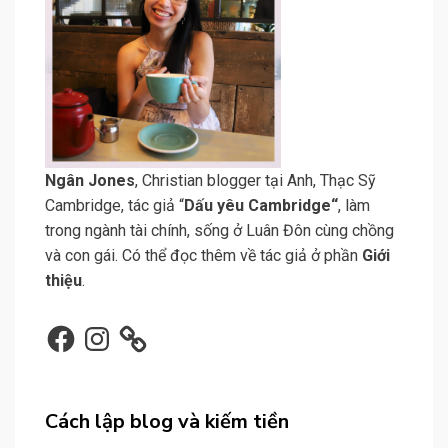
N
gân Jone
s
, Christian blogger tại Anh, Thạc Sỹ
Cambridge, tác giả “
Dấu yêu Cambridge
“
, làm
trong ngành tài chính, sống ở Luân Đôn cùng chồng
và con gái. Có thể đọc thêm về tác giả ở phần
Giới
thiệu
.
Facebook
Instagram
Cách lập blog và kiếm tiền