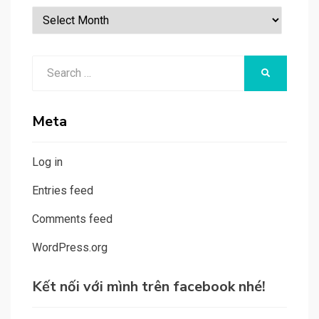
Bài
viết
theo
Search
tháng
SEARCH
for:
Meta
Log in
Entries feed
Comments feed
WordPress.org
Kết nối với mình trên facebook nhé!