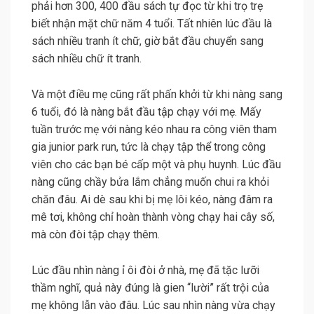
phải hơn 300, 400 đầu sách tự đọc từ khi trọ trẹ
biết nhận mặt chữ năm 4 tuổi. Tất nhiên lúc đầu là
sách nhiều tranh ít chữ, giờ bắt đầu chuyển sang
sách nhiều chữ ít tranh.
Và một điều mẹ cũng rất phấn khởi từ khi nàng sang
6 tuổi, đó là nàng bắt đầu tập chạy với mẹ. Mấy
tuần trước mẹ với nàng kéo nhau ra công viên tham
gia junior park run, tức là chạy tập thể trong công
viên cho các bạn bé cấp một và phụ huynh. Lúc đầu
nàng cũng chầy bửa lắm chẳng muốn chui ra khỏi
chăn đâu. Ai dè sau khi bị mẹ lôi kéo, nàng đâm ra
mê tơi, không chỉ hoàn thành vòng chạy hai cây số,
mà còn đòi tập chạy thêm.
Lúc đầu nhìn nàng ỉ ôi đòi ở nhà, mẹ đã tặc lưỡi
thầm nghĩ, quả này đúng là gien “lười” rất trội của
mẹ không lẫn vào đâu. Lúc sau nhìn nàng vừa chạy