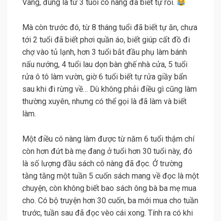
Vâng, đúng là từ 3 tuổi cô nàng đã biết tự rồi.
Mà còn trước đó, từ 8 tháng tuổi đã biết tự ăn, chưa
tới 2 tuổi đã biết phơi quần áo, biết giúp cất đồ đi
chợ vào tủ lạnh, hơn 3 tuổi bắt đầu phụ làm bánh
nấu nướng, 4 tuổi lau dọn bàn ghế nhà cửa, 5 tuổi
rửa ô tô làm vườn, giờ 6 tuổi biết tự rửa giầy bẩn
sau khi đi rừng về… Dù không phải điều gì cũng làm
thường xuyên, nhưng có thể gọi là đã làm và biết
làm.
Một điều cô nàng làm được từ năm 6 tuổi thậm chí
còn hơn đứt bà mẹ đang ở tuổi hơn 30 tuổi này, đó
là số lượng đầu sách cô nàng đã đọc. Ở trường
tằng tằng một tuần 5 cuốn sách mang về đọc là một
chuyện, còn không biết bao sách ông bà ba mẹ mua
cho. Có bộ truyện hơn 30 cuốn, ba mới mua cho tuần
trước, tuần sau đã đọc vèo cái xong. Tính ra có khi