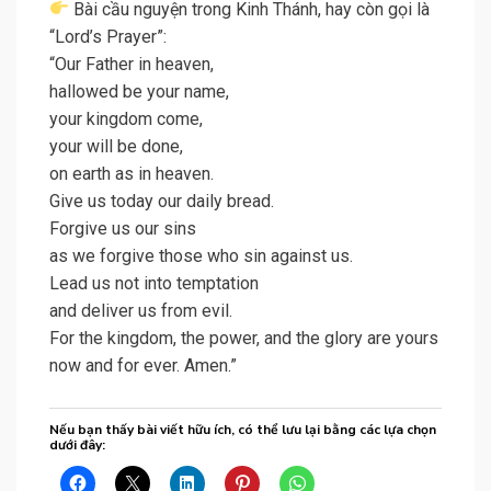
Bài cầu nguyện trong Kinh Thánh, hay còn gọi là
“Lord’s Prayer”:
“Our Father in heaven,
hallowed be your name,
your kingdom come,
your will be done,
on earth as in heaven.
Give us today our daily bread.
Forgive us our sins
as we forgive those who sin against us.
Lead us not into temptation
and deliver us from evil.
For the kingdom, the power, and the glory are yours
now and for ever. Amen.”
Nếu bạn thấy bài viết hữu ích, có thể lưu lại bằng các lựa chọn
dưới đây: