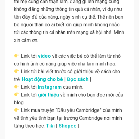
thì mẹ cũng cẩn thận lắm, đăng gì lên mạng cũng
không đăng những thông tin quá cá nhân, ví dụ như
tên đầy đủ của nàng, ngày sinh cụ thể. Thế nên bạn
bè người thân có ai biết xin giúp mình không nhắc
tới các thông tin cá nhân trên mạng xã hội nhé. Mình
xin cảm ơn.
Link tới
video
về các việc bé có thể làm từ nhỏ
có hình ảnh cô nàng giúp việc nhà làm minh họa.
Link tới bài viết trước có giới thiệu về sách cho
trẻ:
Hoạt động cho bé
|
Đọc sách
|
Link tới
Instagram
của mình.
Link tới
giới thiệu
về mình cho bạn đọc mới của
blog.
Link mua truyện “Dấu yêu Cambridge” của mình
về tình yêu tình bạn tại trường Cambridge nơi mình
từng theo học:
Tiki
|
Shopee
|