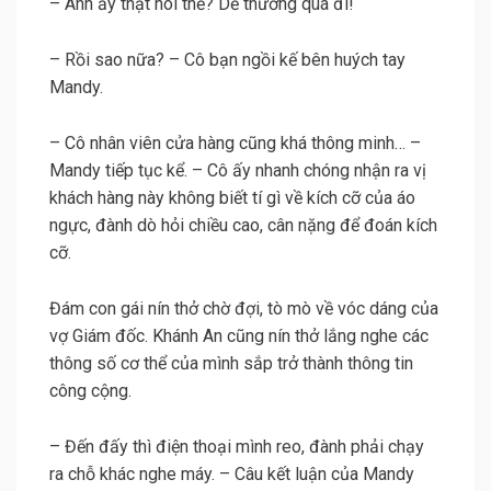
– Anh ấy thật nói thế? Dễ thương quá đi!
– Rồi sao nữa? – Cô bạn ngồi kế bên huých tay
Mandy.
– Cô nhân viên cửa hàng cũng khá thông minh… –
Mandy tiếp tục kể. – Cô ấy nhanh chóng nhận ra vị
khách hàng này không biết tí gì về kích cỡ của áo
ngực, đành dò hỏi chiều cao, cân nặng để đoán kích
cỡ.
Đám con gái nín thở chờ đợi, tò mò về vóc dáng của
vợ Giám đốc. Khánh An cũng nín thở lắng nghe các
thông số cơ thể của mình sắp trở thành thông tin
công cộng.
– Đến đấy thì điện thoại mình reo, đành phải chạy
ra chỗ khác nghe máy. – Câu kết luận của Mandy