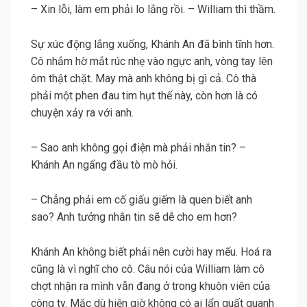
– Xin lỗi, làm em phải lo lắng rồi. – William thì thầm.
Sự xúc động lắng xuống, Khánh An đã bình tĩnh hơn.
Cô nhắm hờ mắt rúc nhẹ vào ngực anh, vòng tay lên
ôm thật chặt. May mà anh không bị gì cả. Cô thà
phải một phen đau tim hụt thế này, còn hơn là có
chuyện xảy ra với anh.
– Sao anh không gọi điện mà phải nhắn tin? –
Khánh An ngẩng đầu tò mò hỏi.
– Chẳng phải em cố giấu giếm là quen biết anh
sao? Anh tưởng nhắn tin sẽ dễ cho em hơn?
Khánh An không biết phải nên cười hay mếu. Hoá ra
cũng là vì nghĩ cho cô. Câu nói của William làm cô
chợt nhận ra mình vẫn đang ở trong khuôn viên của
công ty. Mặc dù hiện giờ không có ai lẩn quất quanh