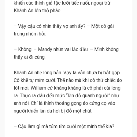
khiến các thính giả tặc lưỡi tiếc nuối, ngoại trừ
Khánh An lén thở phào.
– Vậy cậu có nhìn thấy vợ anh ấy? – Một cô gái
trong nhóm hỏi.
– Không. – Mandy nhún vai lắc đầu. – Mình không
thấy ai đi cùng.
Khánh An nhẹ lòng hẳn. Vậy là vẫn chưa bị bắt gặp.
Cô khẽ tự mỉm cười. Thể nào mà khi cô thử chiếc áo
lót mới, William cứ khăng khăng là cô phải cài lỏng
ra. Thực ra đâu đến mức “lằn đỏ quanh người” như
anh nói. Chỉ là thỉnh thoảng gọng áo cứng cọ vào
người khiến làn da hơi bị đỏ một chút.
– Cậu làm gì mà tủm tỉm cười một mình thế kia?