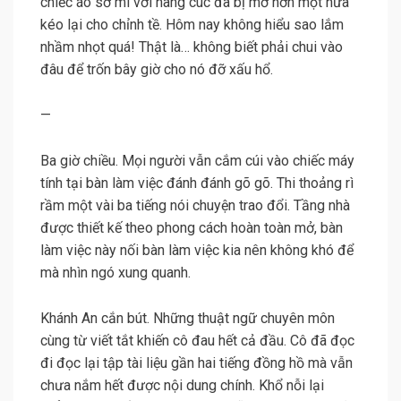
chiếc áo sơ mi với hàng cúc đã bị mở hơn một nửa
kéo lại cho chỉnh tề. Hôm nay không hiểu sao lắm
nhầm nhọt quá! Thật là… không biết phải chui vào
đâu để trốn bây giờ cho nó đỡ xấu hổ.
—
Ba giờ chiều. Mọi người vẫn cắm cúi vào chiếc máy
tính tại bàn làm việc đánh đánh gõ gõ. Thi thoảng rì
rầm một vài ba tiếng nói chuyện trao đổi. Tầng nhà
được thiết kế theo phong cách hoàn toàn mở, bàn
làm việc này nối bàn làm việc kia nên không khó để
mà nhìn ngó xung quanh.
Khánh An cắn bút. Những thuật ngữ chuyên môn
cùng từ viết tắt khiến cô đau hết cả đầu. Cô đã đọc
đi đọc lại tập tài liệu gần hai tiếng đồng hồ mà vẫn
chưa nắm hết được nội dung chính. Khổ nỗi lại