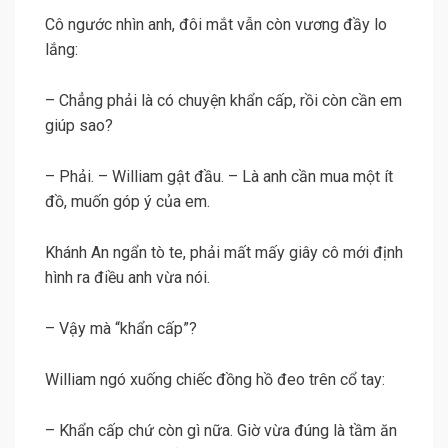
Cô ngước nhìn anh, đôi mắt vẫn còn vương đầy lo
lắng:
– Chẳng phải là có chuyện khẩn cấp, rồi còn cần em
giúp sao?
– Phải. – William gật đầu. – Là anh cần mua một ít
đồ, muốn góp ý của em.
Khánh An ngẩn tò te, phải mất mấy giây cô mới định
hình ra điều anh vừa nói.
– Vậy mà “khẩn cấp”?
William ngó xuống chiếc đồng hồ đeo trên cổ tay:
– Khẩn cấp chứ còn gì nữa. Giờ vừa đúng là tầm ăn