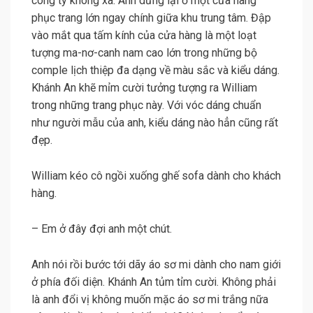
công ty không xa. Anh dừng lại ở một cửa hàng
phục trang lớn ngay chính giữa khu trung tâm. Đập
vào mắt qua tấm kính của cửa hàng là một loạt
tượng ma-nơ-canh nam cao lớn trong những bộ
comple lịch thiệp đa dạng về màu sắc và kiểu dáng.
Khánh An khẽ mỉm cười tưởng tượng ra William
trong những trang phục này. Với vóc dáng chuẩn
như người mẫu của anh, kiểu dáng nào hẳn cũng rất
đẹp.
William kéo cô ngồi xuống ghế sofa dành cho khách
hàng.
– Em ở đây đợi anh một chút.
Anh nói rồi bước tới dãy áo sơ mi dành cho nam giới
ở phía đối diện. Khánh An tủm tỉm cười. Không phải
là anh đổi vị không muốn mặc áo sơ mi trắng nữa