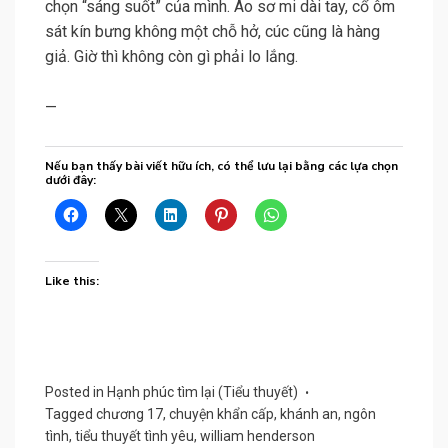
chọn “sáng suốt” của mình. Áo sơ mi dài tay, cổ ôm
sát kín bưng không một chỗ hở, cúc cũng là hàng
giả. Giờ thì không còn gì phải lo lắng.
—
Nếu bạn thấy bài viết hữu ích, có thể lưu lại bằng các lựa chọn
dưới đây:
Like this:
Posted in
Hạnh phúc tìm lại (Tiểu thuyết)
Tagged
chương 17
,
chuyện khẩn cấp
,
khánh an
,
ngôn
tình
,
tiểu thuyết tình yêu
,
william henderson