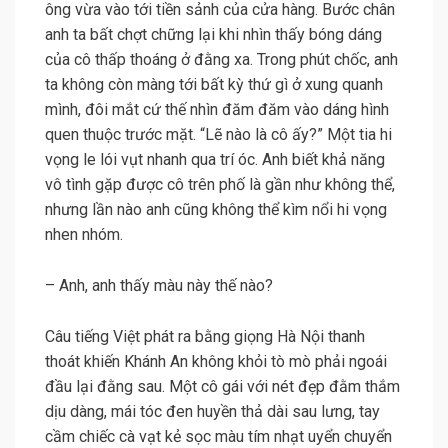
ông vừa vào tới tiền sảnh của cửa hàng. Bước chân
anh ta bất chợt chững lại khi nhìn thấy bóng dáng
của cô thấp thoáng ở đằng xa. Trong phút chốc, anh
ta không còn màng tới bất kỳ thứ gì ở xung quanh
mình, đôi mắt cứ thế nhìn đăm đăm vào dáng hình
quen thuộc trước mặt. “Lẽ nào là cô ấy?” Một tia hi
vọng le lói vụt nhanh qua trí óc. Anh biết khả năng
vô tình gặp được cô trên phố là gần như không thể,
nhưng lần nào anh cũng không thể kìm nổi hi vọng
nhen nhóm.
– Anh, anh thấy màu này thế nào?
Câu tiếng Việt phát ra bằng giọng Hà Nội thanh
thoát khiến Khánh An không khỏi tò mò phải ngoái
đầu lại đằng sau. Một cô gái với nét đẹp đằm thắm
dịu dàng, mái tóc đen huyền thả dài sau lưng, tay
cầm chiếc cà vạt kẻ sọc màu tím nhạt uyển chuyển