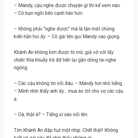
– Mandy, cậu nghe được chuyện gì thì kể xem nào.
– Cô bạn ngồi bên cạnh háo hức.
– Không phải “nghe được” mà là tận mắt chứng
kiến hẳn hoi ấy. – Cô gái tên gọi Mandy cao giọng.
Khánh An không kìm được tò mò, giả vờ với lấy
chiếc thìa khuấy trà để tiến lại gần dỏng tai nghe
ngóng.
– Các cậu không tin nổi đâu. – Mandy hơi nhỏ tiếng.
– Mình nhìn thấy anh ấy… mua áo lót cho vợ các cậu
ạ.
– Oà, thật á? – Tiếng xì xào nổi lên.
Tim Khánh An đập hụt một nhịp. Chết thật! Không
biết cô gái này đã nhìn thấy những gì.