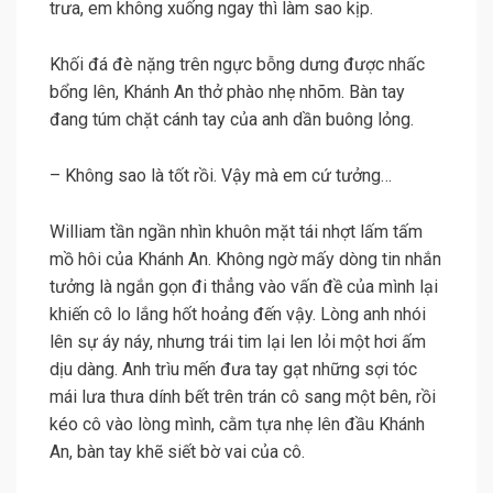
trưa, em không xuống ngay thì làm sao kịp.
Khối đá đè nặng trên ngực bỗng dưng được nhấc
bổng lên, Khánh An thở phào nhẹ nhõm. Bàn tay
đang túm chặt cánh tay của anh dần buông lỏng.
– Không sao là tốt rồi. Vậy mà em cứ tưởng…
William tần ngần nhìn khuôn mặt tái nhợt lấm tấm
mồ hôi của Khánh An. Không ngờ mấy dòng tin nhắn
tưởng là ngắn gọn đi thẳng vào vấn đề của mình lại
khiến cô lo lắng hốt hoảng đến vậy. Lòng anh nhói
lên sự áy náy, nhưng trái tim lại len lỏi một hơi ấm
dịu dàng. Anh trìu mến đưa tay gạt những sợi tóc
mái lưa thưa dính bết trên trán cô sang một bên, rồi
kéo cô vào lòng mình, cằm tựa nhẹ lên đầu Khánh
An, bàn tay khẽ siết bờ vai của cô.