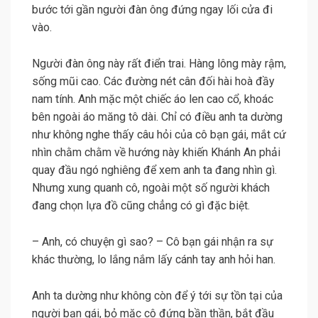
bước tới gần người đàn ông đứng ngay lối cửa đi
vào.
Người đàn ông này rất điển trai. Hàng lông mày rậm,
sống mũi cao. Các đường nét cân đối hài hoà đầy
nam tính. Anh mặc một chiếc áo len cao cổ, khoác
bên ngoài áo măng tô dài. Chỉ có điều anh ta dường
như không nghe thấy câu hỏi của cô bạn gái, mắt cứ
nhìn chằm chằm về hướng này khiến Khánh An phải
quay đầu ngó nghiêng để xem anh ta đang nhìn gì.
Nhưng xung quanh cô, ngoài một số người khách
đang chọn lựa đồ cũng chẳng có gì đặc biệt.
– Anh, có chuyện gì sao? – Cô bạn gái nhận ra sự
khác thường, lo lắng nắm lấy cánh tay anh hỏi han.
Anh ta dường như không còn để ý tới sự tồn tại của
người bạn gái, bỏ mặc cô đứng bần thần, bắt đầu