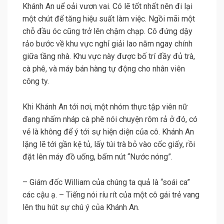
Khánh An uể oải vươn vai. Có lẽ tốt nhất nên đi lại
một chút để tăng hiệu suất làm việc. Ngồi mãi một
chỗ đầu óc cũng trở lên chậm chạp. Cô đứng dậy
rảo bước về khu vực nghỉ giải lao nằm ngay chính
giữa tầng nhà. Khu vực này được bố trí đầy đủ trà,
cà phê, và máy bán hàng tự động cho nhân viên
công ty.
Khi Khánh An tới nơi, một nhóm thực tập viên nữ
đang nhấm nháp cà phê nói chuyện rôm rả ở đó, có
vẻ là không để ý tới sự hiện diện của cô. Khánh An
lặng lẽ tới gần kệ tủ, lấy túi trà bỏ vào cốc giấy, rồi
đặt lên máy đồ uống, bấm nút “Nước nóng”.
– Giám đốc William của chúng ta quả là “soái ca”
các cậu ạ. – Tiếng nói ríu rít của một cô gái trẻ vang
lên thu hút sự chú ý của Khánh An.