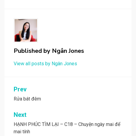
Published by
Ngân Jones
View all posts by Ngân Jones
Post
Prev
navigation
Rửa bát đêm
Next
HẠNH PHÚC TÌM LẠI – C18 – Chuyện ngày mai để
mai tính