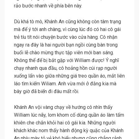
rảo bước nhanh về phía bên này.
Dù khá tò mò, Khánh An cũng không còn tâm trạng
mà để ý tới anh chàng, vì cùng lúc đó có hai cô gái
trẻ tíu tít nói chuyện bước vào cửa hàng. Cô nhận
ngay ra đây là hai người bạn ngồi cùng bàn trong
buổi lễ chào mừng thực tập viên mới ban sáng.
Không thể để bị bắt gặp với William được! Ý nghĩ
chạy nhanh qua đầu, cô hoảng hồn cúi rạp người
xuống lẩn vào giữa những giá treo quần áo, mắt liên
láo tìm kiếm Wiliam. Anh vừa mới ở đằng kia mà
bây giờ đã biến đi đâu mất rồi.
Khánh An vội vàng chạy về hướng cô nhìn thấy
William lúc nãy, lom khom cố dùng quần áo làm tấm
khiên che chắn khỏi hai cô gái kia. Những người
khách khác nom thấy hành động kỳ quặc của Khánh
An nhíu mày tỏ vẻ khó hiểu nhưng cũng chẳng rảnh