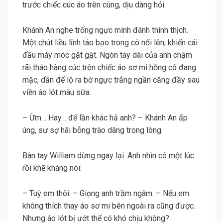
trước chiếc cúc áo trên cùng, dịu dàng hỏi.
Khánh An nghe trống ngực mình đánh thình thịch.
Một chút liều lĩnh táo bạo trong cô nổi lên, khiến cái
đầu máy móc gật gật. Ngón tay dài của anh chậm
rãi tháo hàng cúc trên chiếc áo sơ mi hồng cô đang
mặc, dần để lộ ra bờ ngực trắng ngần căng đầy sau
viền áo lót màu sữa.
– Ừm… Hay… để lần khác hả anh? – Khánh An ấp
úng, sự sợ hãi bỗng trào dâng trong lòng.
Bàn tay William dừng ngay lại. Anh nhìn cô một lúc
rồi khẽ khàng nói:
– Tuỳ em thôi. – Giọng anh trầm ngâm. – Nếu em
không thích thay áo sơ mi bên ngoài ra cũng được.
Nhưng áo lót bị ướt thế có khó chịu không?