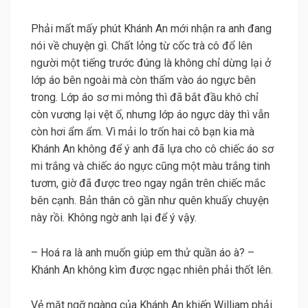
Phải mất mấy phút Khánh An mới nhận ra anh đang
nói về chuyện gì. Chất lỏng từ cốc trà cô đổ lên
người một tiếng trước đúng là không chỉ dừng lại ở
lớp áo bên ngoài mà còn thấm vào áo ngực bên
trong. Lớp áo sơ mi mỏng thì đã bắt đầu khô chỉ
còn vương lại vệt ố, nhưng lớp áo ngực dày thì vẫn
còn hơi ẩm ẩm. Vì mải lo trốn hai cô bạn kia mà
Khánh An không để ý anh đã lựa cho cô chiếc áo sơ
mi trắng và chiếc áo ngực cũng một màu trắng tinh
tươm, giờ đã được treo ngay ngắn trên chiếc mắc
bên cạnh. Bản thân cô gần như quên khuấy chuyện
này rồi. Không ngờ anh lại để ý vậy.
– Hoá ra là anh muốn giúp em thử quần áo à? –
Khánh An không kìm được ngạc nhiên phải thốt lên.
Vẻ mặt ngỡ ngàng của Khánh An khiến William phải