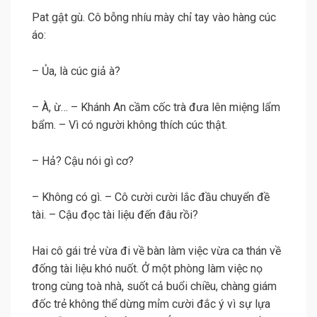
Pat gật gù. Cô bỗng nhíu mày chỉ tay vào hàng cúc
áo:
– Ủa, là cúc giả à?
– À, ừ… – Khánh An cầm cốc trà đưa lên miệng lẩm
bẩm. – Vì có người không thích cúc thật.
– Hả? Cậu nói gì cơ?
– Không có gì. – Cô cười cười lắc đầu chuyển đề
tài. – Cậu đọc tài liệu đến đâu rồi?
Hai cô gái trẻ vừa đi về bàn làm việc vừa ca thán về
đống tài liệu khó nuốt. Ở một phòng làm việc nọ
trong cùng toà nhà, suốt cả buổi chiều, chàng giám
đốc trẻ không thể dừng mỉm cười đắc ý vì sự lựa