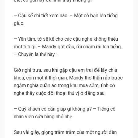
– Cậu kể chi tiết xem nào. – Một cô bạn lên tiếng
giục.
– Yên tâm, tớ sẽ kể cho các cậu nghe không thiếu
một tí ti gì. – Mandy gật đầu, rồi chậm rãi lên tiếng.
– Chuyện là thế này…
Giờ nghỉ trưa, sau khi gặp cậu em trai để lấy chìa
khoá, còn một ít thời gian, Mandy thơ thẩn rảo bước
ngắm nghía quần áo trong khu mua sắm, tình cờ
nghe thấy cuộc đối thoại thú vị ở đằng sau.
– Quý khách có cần giúp gì không ạ? – Tiếng cô
nhân viên cửa hàng nhỏ nhẹ.
Sau vài giây, giọng trầm trầm của một người đàn