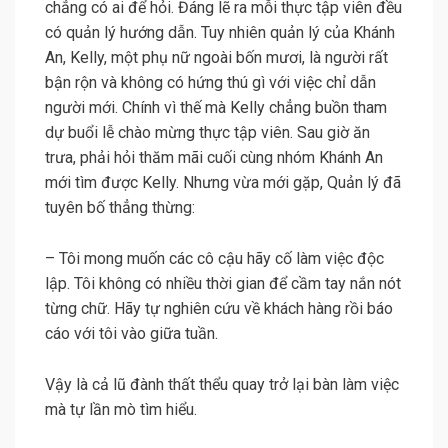
chẳng có ai để hỏi. Đáng lẽ ra mỗi thực tập viên đều
có quản lý hướng dẫn. Tuy nhiên quản lý của Khánh
An, Kelly, một phụ nữ ngoài bốn mươi, là người rất
bận rộn và không có hứng thú gì với việc chỉ dẫn
người mới. Chính vì thế mà Kelly chẳng buồn tham
dự buổi lễ chào mừng thực tập viên. Sau giờ ăn
trưa, phải hỏi thăm mãi cuối cùng nhóm Khánh An
mới tìm được Kelly. Nhưng vừa mới gặp, Quản lý đã
tuyên bố thẳng thừng:
– Tôi mong muốn các cô cậu hãy cố làm việc độc
lập. Tôi không có nhiều thời gian để cầm tay nắn nót
từng chữ. Hãy tự nghiên cứu về khách hàng rồi báo
cáo với tôi vào giữa tuần.
Vậy là cả lũ đành thất thểu quay trở lại bàn làm việc
mà tự lần mò tìm hiểu.