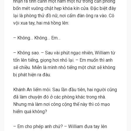
nhận ra tình cảnh một nam một nữ trong căn phòng
bốn mét vuông chật hẹp khóa kín cửa. Đặc biệt đây
lại là phòng thử đồ nữ, nơi cấm đàn ông ra vào. Cô
vội xua tay, hai má hồng lên:
– Không… Không… Em…
– Không sao. – Sau vài phút ngạc nhiên, William từ
tốn lên tiếng, giọng hơi nhỏ lại. – Em muốn thì anh
sẽ chiều. Miễn là mình nhỏ tiếng một chút sẽ không
bị phát hiện ra đâu.
Khánh An liếm môi. Sau lần đầu tiên, hai người cũng
đã làm chuyện đó ở các phòng khác trong nhà.
Nhưng mà làm nơi công cộng thế này thì có mạo
hiểm quá không?
– Em cho phép anh chứ? – William đưa tay lên