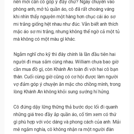
nên mới cần cô góp ý đấy chứ? Ngày chuyển vào
phòng anh, mở tủ quần áo, cô đã rất choáng váng
khi nhìn thấy nguyên một hàng hơn chục cái áo sơ
mi trắng giống hệt nhau như đúc. Vẫn biết anh thích
mặc áo sơ mi trắng, nhưng không thể ngờ cả một tủ
mà không có một màu gì khác.
Ngẫm nghĩ cho kỹ thì đây chính là lần đầu tiên hai
người đi mua sắm cùng nhau. William chưa bao giờ
cần mua đồ gì, còn Khánh An toàn đi với hai cô bạn
thân. Cuối cùng giờ cũng có cơ hội được làm người
vợ đảm góp ý chuyện ăn mặc cho chồng mình, trong
lòng Khánh An không khỏi sung sướng hí hửng.
Cô đứng dậy lững thững thả bước dọc lối đi quanh
những giá treo đầy ắp quần áo, cố tìm xem có thứ
gì phù hợp với vóc dáng và phong cách của anh. Mải
mê ngắm nghía, cô không nhận ra một người đàn