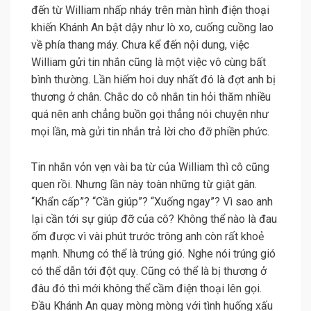
đến từ William nhấp nháy trên màn hình điện thoại
khiến Khánh An bật dậy như lò xo, cuống cuồng lao
về phía thang máy. Chưa kể đến nội dung, việc
William gửi tin nhắn cũng là một việc vô cùng bất
bình thường. Lần hiếm hoi duy nhất đó là đợt anh bị
thương ở chân. Chắc do cô nhắn tin hỏi thăm nhiều
quá nên anh chẳng buồn gọi thẳng nói chuyện như
mọi lần, mà gửi tin nhắn trả lời cho đỡ phiền phức.
Tin nhắn vỏn vẹn vài ba từ của William thì cô cũng
quen rồi. Nhưng lần này toàn những từ giật gân.
“Khẩn cấp”? “Cần giúp”? “Xuống ngay”? Vì sao anh
lại cần tới sự giúp đỡ của cô? Không thể nào là đau
ốm được vì vài phút trước trông anh còn rất khoẻ
mạnh. Nhưng có thể là trúng gió. Nghe nói trúng gió
có thể dẫn tới đột quỵ. Cũng có thể là bị thương ở
đâu đó thì mới không thể cầm điện thoại lên gọi.
Đầu Khánh An quay mòng mòng với tình huống xấu