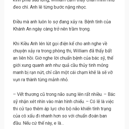
đeo chì. Anh lê từng bước nặng nhọc.
Điều mà anh luôn lo sợ đang xảy ra. Bệnh tình của
Khánh An ngày càng trở nên trầm trọng.
Khi Kiều Anh lén lút gọi điện kể cho anh nghe về
chuyện xảy ra trong phòng thi, William đã thấy bất
an liên hồi. Giờ nghe lời chuẩn bệnh của bác sỹ, thế
giới xung quanh anh như quả cầu thủy tinh mỏng
manh bị rạn nứt, chỉ cần một cái chạm khẽ là sẽ vỡ
vụn ra thành từng mảnh nhỏ.
– Vết thương cũ trong não sưng lên rất nhiều. – Bác
sỹ nhận xét nhìn vào màn hình chiếu. – Có lẽ là việc
thi cử tạo thêm áp lực cho bộ não khiến tình trạng
của cô xấu đi nhanh hơn so với chuẩn đoán ban
đầu. Nếu cứ thế này, e là…