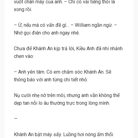
vuốt chân mày của anh. – Chỉ có vài tiếng thôi là
xong rồi.
– Ừ, nếu mà có vấn đề gì… – William ngần ngừ. –
Nhớ gọi điện cho anh ngay nhé.
Chưa để Khánh An kịp trả lời, Kiều Anh đã nhí nhảnh
chen vào:
– Anh yên tâm. Có em chăm sóc Khánh An. Sẽ
thông báo với anh từng chi tiết nhỏ.
Nụ cười nhẹ nở trên môi, nhưng anh vẫn không thể
dẹp tan nỗi lo âu thường trực trong lòng mình.
—
Khánh An bật máy sấy. Luồng hơi nóng ấm thổi