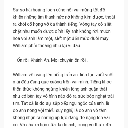
Sự sợ hãi hoảng loạn cùng nỗi vui mừng tột độ
khiến những âm thanh nức nở không kìm được, thoát
ra khỏi cổ họng vỡ òa thành tiếng. Vòng tay cô siết
chặt như muốn được dính lấy anh không rời, muốn
hòa với anh làm một, siết mặt đến mức đuôi mày
William phải thoáng nhíu lại vì đau.
– Ổn rồi, Khánh An. Mọi chuyện ổn rồi…
William vội vàng lên tiếng trấn an, liên tục vuốt vuốt
mái đầu đang gục xuống trên vai mình. Tiếng khóc
thổn thức không ngừng khiến lòng anh quặn thắt
như có bàn tay vô hình nào đó ra sức bóp nghẹt trái
tim. Tất cả là do sự sắp xếp ngu ngốc của anh, là
do anh nóng vội thiếu suy nghĩ, là do anh vô tâm
không nhận ra những áp lực đang đè nặng lên vai
cô. Và sâu xa hơn nữa, là do anh, trong vô thức, đã