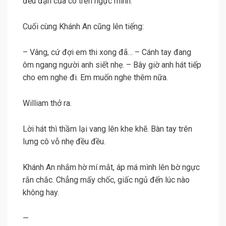
đều đặn của cô trên ngực mình.
Cuối cùng Khánh An cũng lên tiếng:
– Vâng, cứ đợi em thi xong đã… – Cánh tay đang
ôm ngang người anh siết nhẹ. – Bây giờ anh hát tiếp
cho em nghe đi. Em muốn nghe thêm nữa.
William thở ra.
Lời hát thì thầm lại vang lên khe khẽ. Bàn tay trên
lưng cô vỗ nhẹ đều đều.
Khánh An nhắm hờ mí mắt, áp má mình lên bờ ngực
rắn chắc. Chẳng mấy chốc, giấc ngủ đến lúc nào
không hay.
—