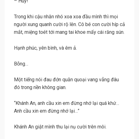
– Huy!
Trong khi cậu nhăn nhó xoa xoa đầu mình thì mọi
người xung quanh cười rộ lên. Cô bé con cười híp cả
mắt, miệng toét tới mang tai khoe mấy cái răng sún.
Hạnh phúc, yên bình, và êm ả.
Bỗng…
Một tiếng nói đau đớn quằn quoại vang vẳng đâu
đó trong nền không gian.
“Khánh An, anh cầu xin em đừng nhớ lại quá khứ…
Anh cầu xin em đừng nhớ lại…”
Khánh An giật mình thu lại nụ cười trên môi.