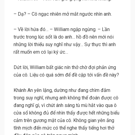
– Dạ? – Cô ngạc nhiên mở mắt ngước nhìn anh.
– Về lời hứa đó… – William ngập ngừng. – Lần
trước trong lúc sốt là do anh… hồ đồ nên mới nói
những lời thiếu suy nghĩ như vậy… Sự thực thì anh
rất muốn em có lại ký ức…
Dứt lời, William bất giác nín thở chờ đợi phản ứng
của cô. Liệu có quá sớm để đề cập tới vấn đề này?
Khánh An yên lặng, dường như đang chìm đắm
trong suy nghĩ, nhưng anh không thể đoán được cô
đang nghĩ gì, vì chút ánh sáng tù mù hắt vào qua ô
cửa sổ không đủ để nhìn thấy được hết những biểu
cảm trên gương mặt của cô. Không gian yên ắng
tĩnh mịch đến mức có thể nghe thấy tiếng hơi thở