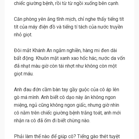
chiếc giường bệnh, rồi từ từ ngồi xuống bên cạnh.
Căn phòng yên ắng tĩnh mịch, chỉ nghe thấy tiếng tít
tít của máy điện đồ và tiếng tí tách của nước truyền
nhỏ giọt.
Đôi mắt Khánh An ngắm nghiền, hàng mi đen dài
bất động. Khuôn mặt xanh xao hốc hác, nước da vốn
đã nhạt màu giờ còn tái nhợt như không còn một
giọt máu.
Anh đau đớn cầm bàn tay gầy guộc của cô áp lên
gò má mình. Anh biết cô dạo này ăn không ngon
miệng, ngủ cũng không ngon giấc, nhưng giờ nhìn
cô nằm trên chiếc giường bệnh trắng toát, anh mới
nhận ra cô đã ốm đi biết chừng nào.
Phải làm thế nào để giúp cô? Tiếng gào thét tuyệt