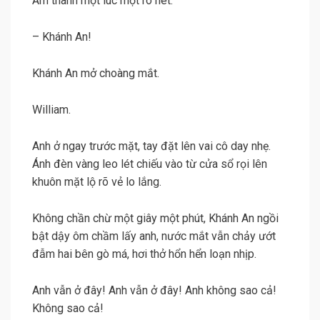
Âm thanh một lúc một rõ nét.
– Khánh An!
Khánh An mở choàng mắt.
William.
Anh ở ngay trước mặt, tay đặt lên vai cô day nhẹ.
Ánh đèn vàng leo lét chiếu vào từ cửa sổ rọi lên
khuôn mặt lộ rõ vẻ lo lắng.
Không chần chừ một giây một phút, Khánh An ngồi
bật dậy ôm chầm lấy anh, nước mắt vẫn chảy ướt
đẫm hai bên gò má, hơi thở hổn hển loạn nhịp.
Anh vẫn ở đây! Anh vẫn ở đây! Anh không sao cả!
Không sao cả!