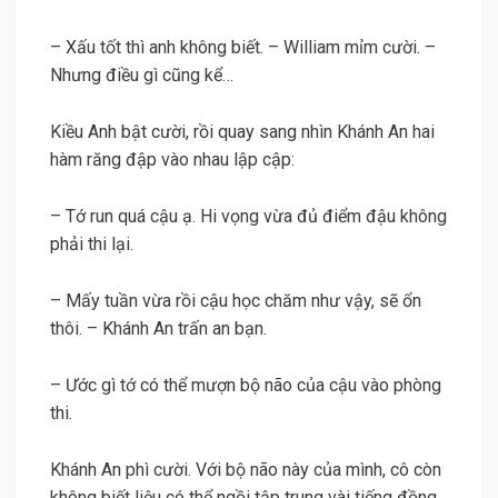
– Xấu tốt thì anh không biết. – William mỉm cười. –
Nhưng điều gì cũng kể…
Kiều Anh bật cười, rồi quay sang nhìn Khánh An hai
hàm răng đập vào nhau lập cập:
– Tớ run quá cậu ạ. Hi vọng vừa đủ điểm đậu không
phải thi lại.
– Mấy tuần vừa rồi cậu học chăm như vậy, sẽ ổn
thôi. – Khánh An trấn an bạn.
– Ước gì tớ có thể mượn bộ não của cậu vào phòng
thi.
Khánh An phì cười. Với bộ não này của mình, cô còn
không biết liệu có thể ngồi tập trung vài tiếng đồng