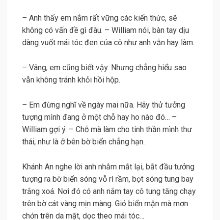
– Anh thấy em nắm rất vững các kiến thức, sẽ
không có vấn đề gì đâu. – William nói, bàn tay dịu
dàng vuốt mái tóc đen của cô như anh vẫn hay làm.
– Vâng, em cũng biết vậy. Nhưng chẳng hiểu sao
vẫn không tránh khỏi hồi hộp.
– Em đừng nghĩ về ngày mai nữa. Hãy thử tưởng
tượng mình đang ở một chỗ hay ho nào đó… –
William gợi ý. – Chỗ mà làm cho tinh thần mình thư
thái, như là ở bên bờ biển chẳng hạn.
Khánh An nghe lời anh nhắm mắt lại, bắt đầu tưởng
tượng ra bờ biển sóng vỗ rì rầm, bọt sóng tung bay
trắng xoá. Nơi đó có anh nắm tay cô tung tăng chạy
trên bờ cát vàng mịn màng. Gió biển mặn mà mơn
chớn trên da mặt, dọc theo mái tóc…