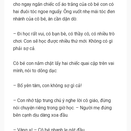
cho ngay ngắn chiếc cổ áo trắng của cô bé con có
hai đuôi tóc ngoe nguẩy. Ông vuốt nhẹ mái tóc đen
nhánh của cô bé, ân cần dặn dò:
– Đi học rất vui, có bạn bè, có thầy cô, có nhiều trò
chơi. Con sẽ học được nhiều thứ mới. Không có gì
phải sợ cả.
Cô bé con nắm chặt lấy hai chiếc quai cặp trên vai
mình, nói to dõng dạc:
– Bố yên tâm, con không sợ gì cả!
– Con nhớ tập trung chú ý nghe lời cô giáo, đừng
nói chuyện riêng trong giờ học. – Người mẹ đứng
bên cạnh dịu dàng xoa đầu.
– Vâng ạ! – Cô bé nhanh lẹ gật đầu.