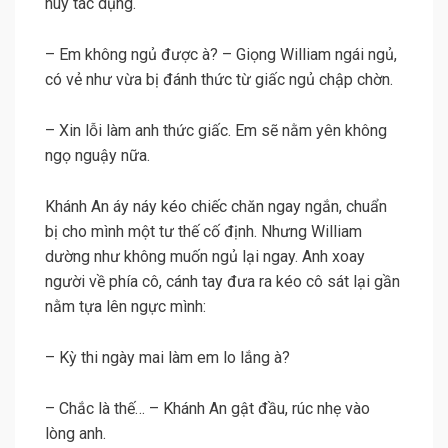
huy tác dụng.
– Em không ngủ được à? – Giọng William ngái ngủ,
có vẻ như vừa bị đánh thức từ giấc ngủ chập chờn.
– Xin lỗi làm anh thức giấc. Em sẽ nằm yên không
ngọ nguậy nữa.
Khánh An áy náy kéo chiếc chăn ngay ngắn, chuẩn
bị cho mình một tư thế cố định. Nhưng William
dường như không muốn ngủ lại ngay. Anh xoay
người về phía cô, cánh tay đưa ra kéo cô sát lại gần
nằm tựa lên ngực mình:
– Kỳ thi ngày mai làm em lo lắng à?
– Chắc là thế… – Khánh An gật đầu, rúc nhẹ vào
lòng anh.