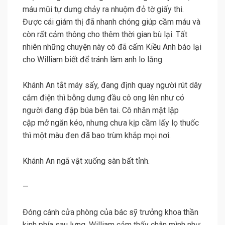
máu mũi tự dưng chảy ra nhuộm đỏ tờ giấy thi.
Được cái giám thị đã nhanh chóng giúp cầm máu và
còn rất cảm thông cho thêm thời gian bù lại. Tất
nhiên những chuyện này cô đã cấm Kiều Anh báo lại
cho William biết để tránh làm anh lo lắng.
Khánh An tắt máy sấy, đang định quay người rút dây
cắm điện thì bỗng dưng đầu cô ong lên như có
người đang đập búa bên tai. Cô nhăn mặt lập
cập mở ngăn kéo, nhưng chưa kịp cầm lấy lọ thuốc
thì một màu đen đã bao trùm khắp mọi nơi.
Khánh An ngã vật xuống sàn bất tỉnh.
—
Đóng cánh cửa phòng của bác sỹ trưởng khoa thần
kinh phía sau lưng, William cảm thấy chân mình như