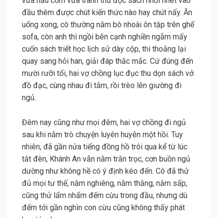
vừa nấu cơm vừa tranh thủ đọc sách nhồi nhét vào
đầu thêm được chút kiến thức nào hay chút nấy. Ăn
uống xong, cô thường nằm bò nhoài ôn tập trên ghế
sofa, còn anh thì ngồi bên cạnh nghiền ngẫm mấy
cuốn sách triết học lịch sử dày cộp, thi thoảng lại
quay sang hỏi han, giải đáp thắc mắc. Cứ đúng đến
mười rưỡi tối, hai vợ chồng lục đục thu dọn sách vở
đồ đạc, cùng nhau đi tắm, rồi trèo lên giường đi
ngủ.
Đêm nay cũng như mọi đêm, hai vợ chồng đi ngủ
sau khi nằm trò chuyện luyên huyên một hồi. Tuy
nhiên, đã gần nửa tiếng đồng hồ trôi qua kể từ lúc
tắt đèn, Khánh An vẫn nằm trằn trọc, cơn buồn ngủ
dường như không hề có ý định kéo đến. Cô đã thử
đủ mọi tư thế, nằm nghiêng, nằm thằng, nằm sấp,
cũng thử lẩm nhẩm đếm cừu trong đầu, nhưng dù
đếm tới gần nghìn con cừu cũng không thấy phát