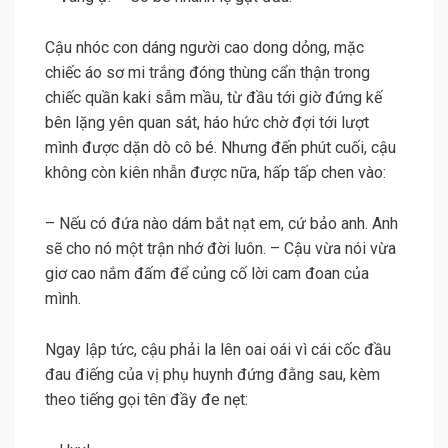
Cậu nhóc con dáng người cao dong dỏng, mặc
chiếc áo sơ mi trắng đóng thùng cẩn thận trong
chiếc quần kaki sẫm mầu, từ đầu tới giờ đứng kế
bên lặng yên quan sát, háo hức chờ đợi tới lượt
mình được dặn dò cô bé. Nhưng đến phút cuối, cậu
không còn kiên nhẫn được nữa, hấp tấp chen vào:
– Nếu có đứa nào dám bắt nạt em, cứ bảo anh. Anh
sẽ cho nó một trận nhớ đời luôn. – Cậu vừa nói vừa
giơ cao nắm đấm để củng cố lời cam đoan của
mình.
Ngay lập tức, cậu phải la lên oai oái vì cái cốc đầu
đau điếng của vị phụ huynh đứng đằng sau, kèm
theo tiếng gọi tên đầy đe nẹt: