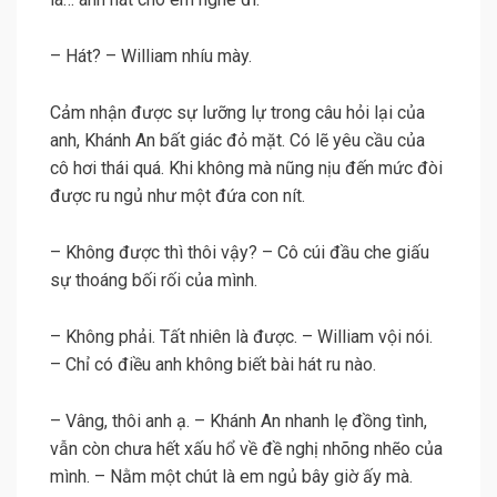
– Hát? – William nhíu mày.
Cảm nhận được sự lưỡng lự trong câu hỏi lại của
anh, Khánh An bất giác đỏ mặt. Có lẽ yêu cầu của
cô hơi thái quá. Khi không mà nũng nịu đến mức đòi
được ru ngủ như một đứa con nít.
– Không được thì thôi vậy? – Cô cúi đầu che giấu
sự thoáng bối rối của mình.
– Không phải. Tất nhiên là được. – William vội nói.
– Chỉ có điều anh không biết bài hát ru nào.
– Vâng, thôi anh ạ. – Khánh An nhanh lẹ đồng tình,
vẫn còn chưa hết xấu hổ về đề nghị nhõng nhẽo của
mình. – Nằm một chút là em ngủ bây giờ ấy mà.