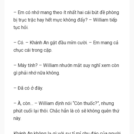
– Em có nhớ mang theo ít nhất hai cái bút đề phòng
bị trục trặc hay hết mực không đấy? – William tiếp
tục hỏi.
– Có. – Khánh An gật đầu mỉm cười. – Em mang cả
chục cái trong cặp.
– Máy tính? – William nhướn mắt suy nghĩ xem còn
gì phải nhớ nữa không.
– Đã có ở đây.
– À, còn… – William định nói “Còn thuốc?”, nhưng
phút cuối lại thôi. Chắc hẳn là cô sẽ không quên thứ
này.
Khánh An không lạ gì với sự tỉ mỉ chu đáo của người