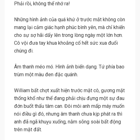
Phải rồi, không thể nhớ ra!
Những hình ảnh của quá khứ ở trước mắt không còn
mang lại cảm giác hạnh phúc bình yên, mà chỉ khiến
cho sự sợ hãi dấy lên trong lòng ngày một lớn hơn.
Cô vội đưa tay khua khoắng cố hết sức xua đuổi
chúng đi.
Âm thanh méo mó. Hình ảnh biến dạng. Tứ phía bao
trùm một màu đen đặc quánh.
William bất chợt xuất hiện trước mặt cô, gương mặt
thống khổ như thể đang phải chịu đựng một sự đau
đớn buốt thấu tâm can. Đôi môi anh mấp máy muốn
nói điều gì đó, nhưng âm thanh chưa kịp phát ra thì
anh đã ngã khuỵu xuống, nằm sõng soài bất động
trên mặt đất.