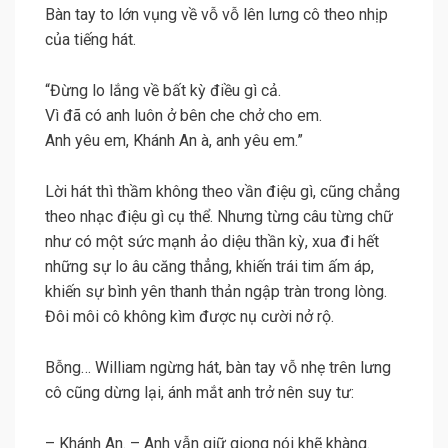
Bàn tay to lớn vụng về vỗ vỗ lên lưng cô theo nhịp
của tiếng hát.
“Đừng lo lắng về bất kỳ điều gì cả.
Vì đã có anh luôn ở bên che chở cho em.
Anh yêu em, Khánh An à, anh yêu em.”
Lời hát thì thầm không theo vần điệu gì, cũng chẳng
theo nhạc điệu gì cụ thể. Nhưng từng câu từng chữ
như có một sức mạnh ảo diệu thần kỳ, xua đi hết
những sự lo âu căng thẳng, khiến trái tim ấm áp,
khiến sự bình yên thanh thản ngập tràn trong lòng.
Đôi môi cô không kìm được nụ cười nở rộ.
Bỗng… William ngừng hát, bàn tay vỗ nhẹ trên lưng
cô cũng dừng lại, ánh mắt anh trở nên suy tư:
– Khánh An. – Anh vẫn giữ giọng nói khẽ khàng.