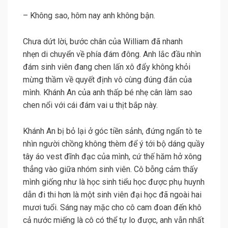
– Không sao, hôm nay anh không bận.
Chưa dứt lời, bước chân của William đã nhanh
nhẹn di chuyển về phía đám đông. Anh lắc đầu nhìn
đám sinh viên đang chen lấn xô đẩy không khỏi
mừng thầm về quyết định vô cùng đúng đắn của
mình. Khánh An của anh thấp bé nhẹ cân làm sao
chen nổi với cái đám vai u thịt bắp này.
Khánh An bị bỏ lại ở góc tiền sảnh, đứng ngẩn tò te
nhìn người chồng không thèm để ý tới bộ dáng quầy
tây áo vest đĩnh đạc của mình, cứ thế hăm hở xông
thẳng vào giữa nhóm sinh viên. Cô bỗng cảm thấy
mình giống như là học sinh tiểu học được phụ huynh
dẫn đi thi hơn là một sinh viên đại học đã ngoài hai
mươi tuổi. Sáng nay mặc cho cô cam đoan đến khô
cả nước miếng là cô có thể tự lo được, anh vẫn nhất