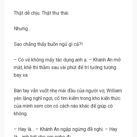
Thật dễ chịu. Thật thư thái.
Nhưng…
Sao chẳng thấy buồn ngủ gì cả?!
– Có vẻ không mấy tác dụng anh ạ. – Khánh An mở
mắt, khẽ thì thầm sau vài phút để trí tưởng tượng
bay xa.
Bàn tay vẫn vuốt nhẹ mái đầu của người vợ, William
yên lặng nghĩ ngợi, cố tìm kiếm trong kho kiến thức
của mình xem còn có cách nào khác để giúp cô
không.
– Hay là… – Khánh An ngập ngừng đề nghị. – Hay
là… anh hát cho em nghe đi.