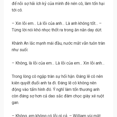
để nỗi sợ hãi ích kỷ của mình đè nén cô, làm tổn hại
tới cô.
– Xin lỗi em… Là lỗi của anh… Là anh không tốt… –
Từng lời nói khó nhọc thốt ra trong ăn năn day dứt.
Khánh An lắc mạnh mái đầu, nước mắt vẫn tuôn tràn
như suối:
– Không, là lỗi của em… Là lỗi của em… Xin lỗi anh…
Trong lòng cô ngập tràn sự hối hận. Đáng lẽ cô nên
kiên quyết đuổi anh ta đi. Đáng lẽ cô không nên
động vào tấm hình đó. Ý nghĩ làm tổn thương anh
còn đáng sợ hơn cả dao sắc đâm chọc giày xé ruột
gan.
– Không, em không có lỗi gì cả. – William vùi mặt