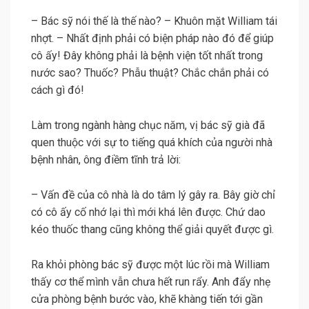
– Bác sỹ nói thế là thế nào? – Khuôn mặt William tái
nhợt. – Nhất định phải có biện pháp nào đó để giúp
cô ấy! Đây không phải là bệnh viện tốt nhất trong
nước sao? Thuốc? Phẫu thuật? Chắc chắn phải có
cách gì đó!
Làm trong ngành hàng chục năm, vị bác sỹ già đã
quen thuộc với sự to tiếng quá khích của người nhà
bệnh nhân, ông điềm tĩnh trả lời:
– Vấn đề của cô nhà là do tâm lý gây ra. Bây giờ chỉ
có cô ấy cố nhớ lại thì mới khá lên được. Chứ dao
kéo thuốc thang cũng không thể giải quyết được gì.
Ra khỏi phòng bác sỹ được một lúc rồi mà William
thấy cơ thể mình vẫn chưa hết run rẩy. Anh đẩy nhẹ
cửa phòng bệnh bước vào, khẽ khàng tiến tới gần