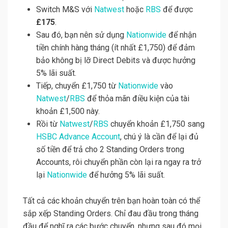
Switch M&S với
Natwest
hoặc
RBS
để được
£175
.
Sau đó, bạn nên sử dụng
Nationwide
để nhận
tiền chính hàng tháng (ít nhất £1,750) để đảm
bảo không bị lỡ Direct Debits và được hưởng
5% lãi suất.
Tiếp, chuyển £1,750 từ
Nationwide
vào
Natwest
/
RBS
để thỏa mãn điều kiện của tài
khoản £1,500 này.
Rồi từ
Natwest
/
RBS
chuyển khoản £1,750 sang
HSBC Advance Account
, chú ý là cần để lại đủ
số tiền để trả cho 2 Standing Orders trong
Accounts, rôi chuyển phần còn lại ra ngay ra trở
lại
Nationwide
để hưởng 5% lãi suất.
Tất cả các khoản chuyển trên bạn hoàn toàn có thể
sắp xếp Standing Orders. Chỉ đau đầu trong tháng
đầu để nghĩ ra các bước chuyển, nhưng sau đó mọi