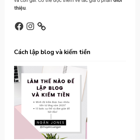
và con gái. Có thể đọc thêm về tác giả ở phần
Giới
thiệu
.
Facebook
Instagram
Cách lập blog và kiếm tiền