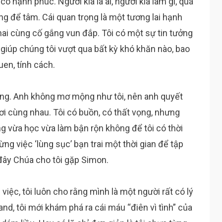
 có hạnh phúc. Người kia là ai, người kia làm gì, quá
ng để tâm. Cái quan trọng là một tương lai hạnh
ai cùng cố gắng vun đắp. Tôi có một sự tin tưởng
, giúp chúng tôi vượt qua bất kỳ khó khăn nào, bao
uen, tính cách.
ễng. Anh không mơ mộng như tôi, nên anh quyết
chơi cùng nhau. Tôi có buồn, có thất vọng, nhưng
 vừa học vừa làm bận rộn không để tôi có thời
ừng việc ‘lùng sục’ bạn trai một thời gian để tập
 đây Chúa cho tôi gặp Simon.
iệc, tôi luôn cho rằng mình là một người rất có lý
and, tôi mới khám phá ra cái máu “điên vì tình” của