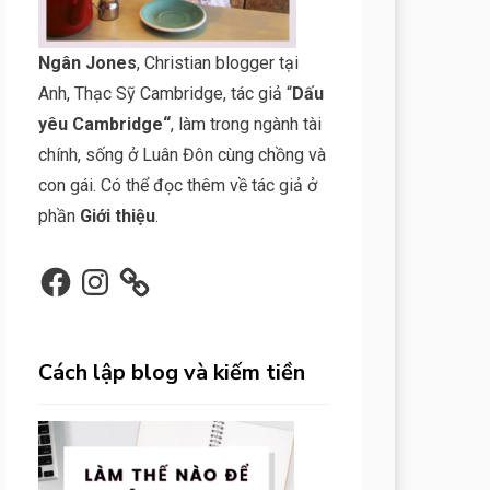
N
gân Jone
s
, Christian blogger tại
Anh, Thạc Sỹ Cambridge, tác giả “
Dấu
yêu Cambridge
“
, làm trong ngành tài
chính, sống ở Luân Đôn cùng chồng và
con gái. Có thể đọc thêm về tác giả ở
phần
Giới thiệu
.
Facebook
Instagram
Cách lập blog và kiếm tiền