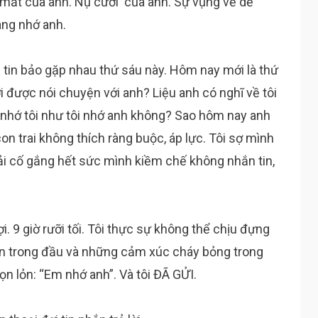
h mắt của anh. Nụ cười của anh. Sự vụng về dễ
ang nhớ anh.
n tin bảo gặp nhau thứ sáu này. Hôm nay mới là thứ
i được nói chuyện với anh? Liệu anh có nghĩ về tôi
 nhớ tôi như tôi nhớ anh không? Sao hôm nay anh
on trai không thích ràng buộc, áp lực. Tôi sợ mình
ải cố gắng hết sức mình kiềm chế không nhắn tin,
i. 9 giờ rưỡi tối. Tôi thực sự không thể chịu đựng
n trong đầu và những cảm xúc cháy bỏng trong
ọn lỏn: “Em nhớ anh”. Và tôi ĐÃ GỬI.