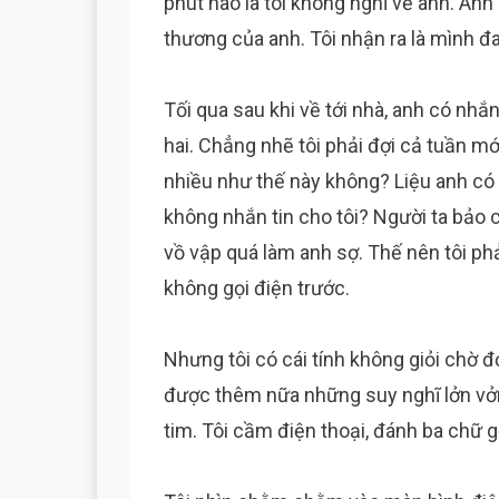
phút nào là tôi không nghĩ về anh. Án
thương của anh. Tôi nhận ra là mình đ
Tối qua sau khi về tới nhà, anh có nhắ
hai. Chẳng nhẽ tôi phải đợi cả tuần mớ
nhiều như thế này không? Liệu anh có
không nhắn tin cho tôi? Người ta bảo c
vồ vập quá làm anh sợ. Thế nên tôi ph
không gọi điện trước.
Nhưng tôi có cái tính không giỏi chờ đợ
được thêm nữa những suy nghĩ lởn vở
tim. Tôi cầm điện thoại, đánh ba chữ g