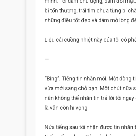
mình. Tôi dám chủ động, dám đối mặt, d
bị tổn thương, trái tim chưa từng bị ch
những điều tốt đẹp và dám mở lòng để
Liệu cái cuồng nhiệt này của tôi có p
—
“Bing”. Tiếng tin nhắn mới. Một dòng 
vừa mới sang chỗ bạn. Một chút nữa s
nên không thể nhắn tin trả lời tôi nga
là vẫn còn hi vọng.
Nửa tiếng sau tôi nhận được tin nhắn 