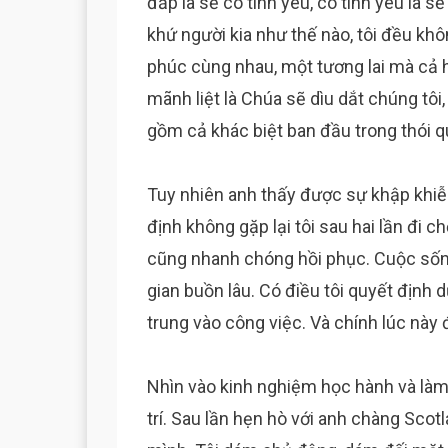
đắp là sẽ có tình yêu, có tình yêu là sẽ
khứ người kia như thế nào, tôi đều khô
phúc cùng nhau, một tương lai mà cả h
mãnh liệt là Chúa sẽ dìu dắt chúng tôi
gồm cả khác biệt ban đầu trong thói q
Tuy nhiên anh thấy được sự khập khi
định không gặp lại tôi sau hai lần đi 
cũng nhanh chóng hồi phục. Cuộc sống
gian buồn lâu. Có điều tôi quyết định d
trung vào công việc. Và chính lúc này
Nhìn vào kinh nghiệm học hành và làm v
trí. Sau lần hẹn hò với anh chàng Scotl