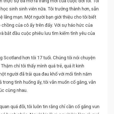
ôn thực sự đã mở ra trang mới của cuộc đời tôi. Tôi
học sinh sinh viên nữa. Tôi trưởng thành hơn, sẵn
lãng mạn. Một người bạn giới thiệu cho tôi biết
 chồng của cô ấy trên đấy. Với sự háo hức của
và bắt đầu cuộc phiêu lưu tìm kiếm tình yêu của
g Scotland hơn tôi 17 tuổi. Chúng tôi nói chuyện
Thậm chí tôi thấy mình quá trẻ, quá ít kinh
ột người đã trải qua đau khổ với mối tình năm
trong tình huống ấy, tôi vẫn muốn cố gắng, vẫn
úc cùng nhau.
 quan quá đỗi, tôi luôn tin rằng chỉ cần cố gắng vun