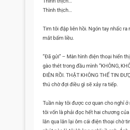
Thình thịch…
Thình thịch…
Tim tôi đập liên hồi. Ngón tay nhấc ra n
mắt bấm liều.
“Đã gửi” – Màn hình điện thoại hiển thị
gào thét trong đầu mình “KHÔNG, K
ĐIÊN RỒI. THẬT KHÔNG THỂ TIN ĐƯỢC.”
thú chờ đợi điều gì sẽ xảy ra tiếp.
Tuần này tôi được cơ quan cho nghỉ ở n
tôi vốn là phải đọc hết hai chương củ
lăn qua lăn lại ôm cái điện thoại chờ