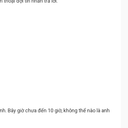
thoại đợi tin nhắn trả lời.
anh. Bây giờ chưa đến 10 giờ, không thể nào là anh