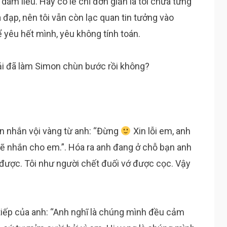
ám liều. Hay có lẽ chỉ đơn giản là tôi chưa từng
à đạp, nên tôi vẫn còn lạc quan tin tưởng vào
 yêu hết mình, yêu không tính toán.
hải đã làm Simon chùn bước rồi không?
tin nhắn vội vàng từ anh: “Đừng
Xin lỗi em, anh
ẽ nhắn cho em.”. Hóa ra anh đang ở chỗ bạn anh
y được. Tôi như người chết đuối vớ được cọc. Vậy
tiếp của anh: “Anh nghĩ là chúng mình đều cảm