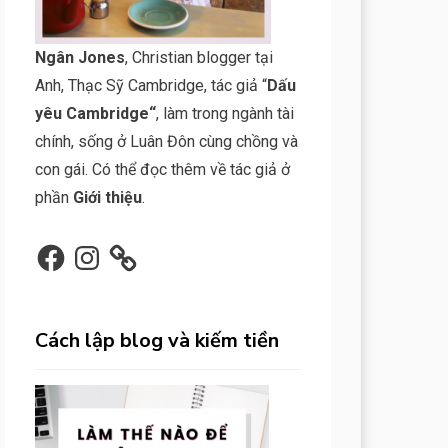
N
gân Jone
s
, Christian blogger tại
Anh, Thạc Sỹ Cambridge, tác giả “
Dấu
yêu Cambridge
“
, làm trong ngành tài
chính, sống ở Luân Đôn cùng chồng và
con gái. Có thể đọc thêm về tác giả ở
phần
Giới thiệu
.
Facebook
Instagram
Cách lập blog và kiếm tiền