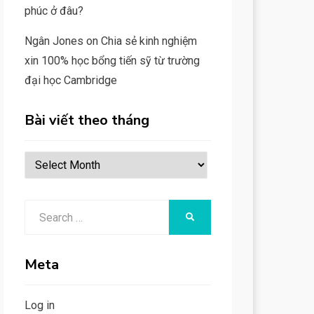
phúc ở đâu?
Ngân Jones
on
Chia sẻ kinh nghiệm
xin 100% học bổng tiến sỹ từ trường
đại học Cambridge
Bài viết theo tháng
Bài
viết
theo
Search
SEARCH
tháng
for:
Meta
Log in