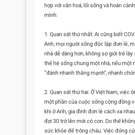
hợp với văn hoá, lối sống và hoàn cản
mình:
1. Quan sát thứ nhất: Ai cũng biết CO
Anh, mọi người sống độc lập đơn lẻ, mỗ
nhà dễ dàng hơn, không sợ giới trẻ lây 
thế hệ sống chung một nhà, nếu một ngư
“đánh nhanh thắng mạnh”, nhanh chóng h
2. Quan sát thứ hai: Ở Việt Nam, việc 
một phần của cuộc sống cộng đồng và
khi ở Anh, gia đình đơn lẻ cách xa nha
đợi 30 trở lên mới có con. Do thế khô
sức khỏe để trông cháu. Việc đóng cử