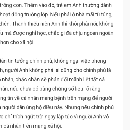
 trông con. Thêm vào đó, trẻ em Anh thường dành
ó hoạt động trường lớp. Nếu phải ở nhà mãi tù túng,
điên. Thanh thiếu niên Anh thì khỏi phải nói, không
u mà được nghỉ học, chắc gì đã chịu ngoan ngoãn
 hơn cho xã hội.
 dân tin tưởng chính phủ, không ngại việc phong
nh, người Anh không phải ai cũng cho chính phủ là
á nhân, chắc chắn sẽ phản đối mãnh liệt tất cả
hân, nếu chưa có bằng chứng số liệu rõ ràng.
ông tin về cá nhân mang bệnh trên mạng để người
 và người dân ủng hộ điều này. Nhưng nếu chính phủ
hỉ trích ngút trời ngay lập tức vì người Anh vô
in cá nhân trên mạng xã hội.