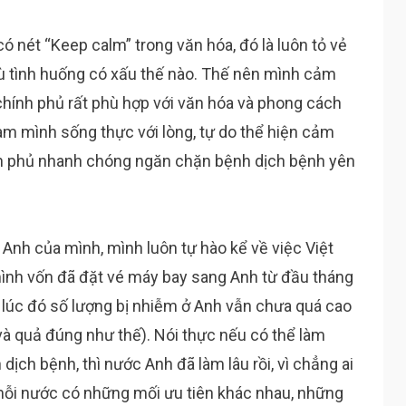
ó nét “Keep calm” trong văn hóa, đó là luôn tỏ vẻ
ù tình huống có xấu thế nào. Thế nên mình cảm
 chính phủ rất phù hợp với văn hóa và phong cách
am mình sống thực với lòng, tự do thể hiện cảm
nh phủ nhanh chóng ngăn chặn bệnh dịch bệnh yên
Anh của mình, mình luôn tự hào kể về việc Việt
ình vốn đã đặt vé máy bay sang Anh từ đầu tháng
lúc đó số lượng bị nhiễm ở Anh vẫn chưa quá cao
(và quả đúng như thế). Nói thực nếu có thể làm
ịch bệnh, thì nước Anh đã làm lâu rồi, vì chẳng ai
ỗi nước có những mối ưu tiên khác nhau, những