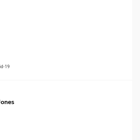
id-19
Jones