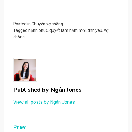
Posted in
Chuyện vợ chồng
Tagged
hạnh phúc
,
quyết tâm năm mới
,
tình yêu
,
vợ
chồng
Published by
Ngân Jones
View all posts by Ngân Jones
Post
Prev