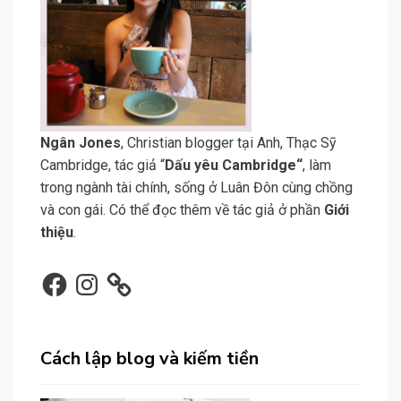
N
gân Jone
s
, Christian blogger tại Anh, Thạc Sỹ
Cambridge, tác giả “
Dấu yêu Cambridge
“
, làm
trong ngành tài chính, sống ở Luân Đôn cùng chồng
và con gái. Có thể đọc thêm về tác giả ở phần
Giới
thiệu
.
Facebook
Instagram
Cách lập blog và kiếm tiền