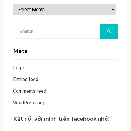
Bài
viết
theo
Search
tháng
SEARCH
for:
Meta
Log in
Entries feed
Comments feed
WordPress.org
Kết nối với mình trên facebook nhé!