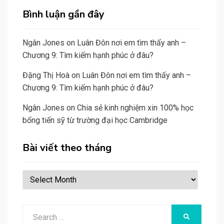
Bình luận gần đây
Ngân Jones
on
Luân Đôn nơi em tìm thấy anh –
Chương 9: Tìm kiếm hạnh phúc ở đâu?
Đặng Thị Hoà
on
Luân Đôn nơi em tìm thấy anh –
Chương 9: Tìm kiếm hạnh phúc ở đâu?
Ngân Jones
on
Chia sẻ kinh nghiệm xin 100% học
bổng tiến sỹ từ trường đại học Cambridge
Bài viết theo tháng
Bài
viết
theo
Search
tháng
SEARCH
for: