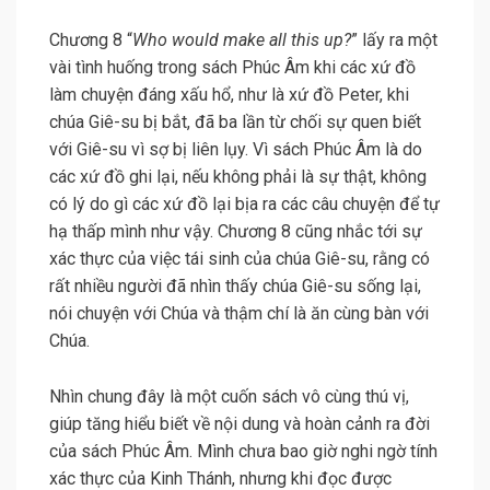
Chương 8 “
Who would make all this up?
” lấy ra một
vài tình huống trong sách Phúc Âm khi các xứ đồ
làm chuyện đáng xấu hổ, như là xứ đồ Peter, khi
chúa Giê-su bị bắt, đã ba lần từ chối sự quen biết
với Giê-su vì sợ bị liên lụy. Vì sách Phúc Âm là do
các xứ đồ ghi lại, nếu không phải là sự thật, không
có lý do gì các xứ đồ lại bịa ra các câu chuyện để tự
hạ thấp mình như vậy. Chương 8 cũng nhắc tới sự
xác thực của việc tái sinh của chúa Giê-su, rằng có
rất nhiều người đã nhìn thấy chúa Giê-su sống lại,
nói chuyện với Chúa và thậm chí là ăn cùng bàn với
Chúa.
Nhìn chung đây là một cuốn sách vô cùng thú vị,
giúp tăng hiểu biết về nội dung và hoàn cảnh ra đời
của sách Phúc Âm. Mình chưa bao giờ nghi ngờ tính
xác thực của Kinh Thánh, nhưng khi đọc được