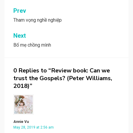
Post
Prev
navigation
Tham vọng nghề nghiệp
Next
Bố mẹ chồng mình
0 Replies to “Review book: Can we
trust the Gospels? (Peter Williams,
2018)”
Annie Vu
May 28, 2019 at 2:56 am