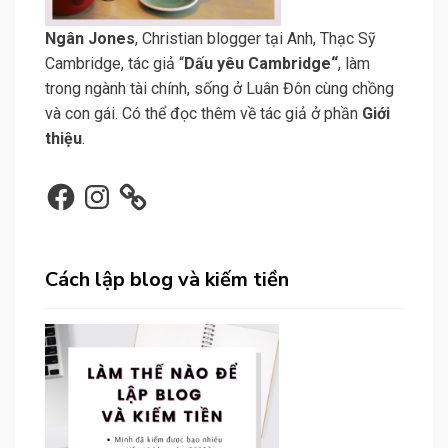
N
gân Jone
s
, Christian blogger tại Anh, Thạc Sỹ
Cambridge, tác giả “
Dấu yêu Cambridge
“
, làm
trong ngành tài chính, sống ở Luân Đôn cùng chồng
và con gái. Có thể đọc thêm về tác giả ở phần
Giới
thiệu
.
Facebook
Instagram
Cách lập blog và kiếm tiền