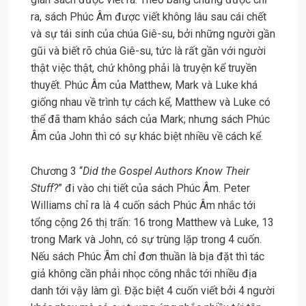
ra, sách Phúc Âm được viết không lâu sau cái chết
và sự tái sinh của chúa Giê-su, bởi những người gần
gũi và biết rõ chúa Giê-su, tức là rất gần với người
thật việc thật, chứ không phải là truyện kể truyền
thuyết. Phúc Âm của Matthew, Mark và Luke khá
giống nhau về trình tự cách kể, Matthew và Luke có
thể đã tham khảo sách của Mark; nhưng sách Phúc
Âm của John thì có sự khác biệt nhiều về cách kể.
Chương 3 “
Did the Gospel Authors Know Their
Stuff?
” đi vào chi tiết của sách Phúc Âm. Peter
Williams chỉ ra là 4 cuốn sách Phúc Âm nhắc tới
tổng cộng 26 thị trấn: 16 trong Matthew và Luke, 13
trong Mark và John, có sự trùng lặp trong 4 cuốn.
Nếu sách Phúc Âm chỉ đơn thuần là bịa đặt thì tác
giả không cần phải nhọc công nhắc tới nhiều địa
danh tới vậy làm gì. Đặc biệt 4 cuốn viết bởi 4 người