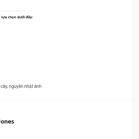
c lựa chọn dưới đây:
 cây
,
nguyễn nhật ánh
Jones