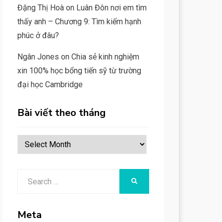
Đặng Thị Hoà
on
Luân Đôn nơi em tìm
thấy anh – Chương 9: Tìm kiếm hạnh
phúc ở đâu?
Ngân Jones
on
Chia sẻ kinh nghiệm
xin 100% học bổng tiến sỹ từ trường
đại học Cambridge
Bài viết theo tháng
Bài
viết
theo
Search
SEARCH
tháng
for:
Meta