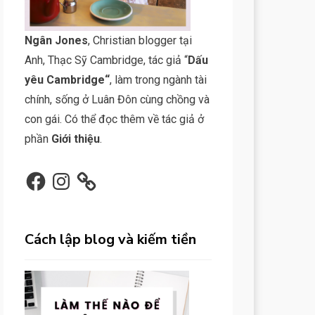
N
gân Jone
s
, Christian blogger tại
Anh, Thạc Sỹ Cambridge, tác giả “
Dấu
yêu Cambridge
“
, làm trong ngành tài
chính, sống ở Luân Đôn cùng chồng và
con gái. Có thể đọc thêm về tác giả ở
phần
Giới thiệu
.
Facebook
Instagram
Cách lập blog và kiếm tiền