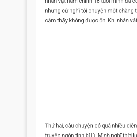
nhân vật nam chính 18 tuổi mình đã có 
nhưng cứ nghĩ tới chuyện một chàng tr
cảm thấy không được ổn. Khi nhân vật 
Thứ hai, câu chuyện có quá nhiều diễn
truyện ngôn tình bí lù. Mình nghĩ thờ