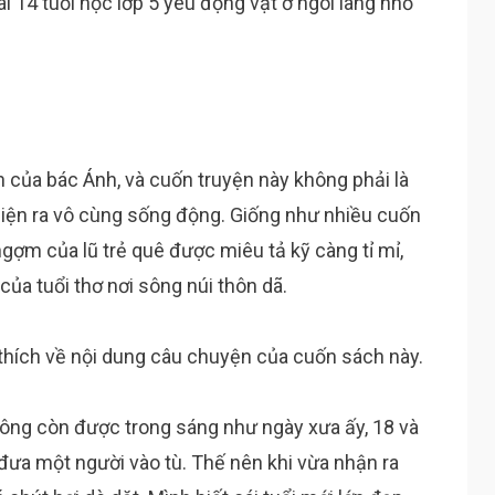
ái 14 tuổi học lớp 5 yêu động vật ở ngôi làng nhỏ
 của bác Ánh, và cuốn truyện này không phải là
hiện ra vô cùng sống động. Giống như nhiều cuốn
gợm của lũ trẻ quê được miêu tả kỹ càng tỉ mỉ,
của tuổi thơ nơi sông núi thôn dã.
thích về nội dung câu chuyện của cuốn sách này.
không còn được trong sáng như ngày xưa ấy, 18 và
 đưa một người vào tù. Thế nên khi vừa nhận ra