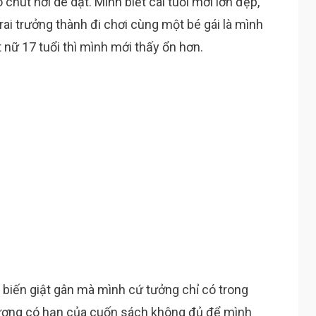
chút hơi dè dặt. Mình biết cái tuổi mới lớn đẹp,
ai trưởng thành đi chơi cùng một bé gái là mình
nữ 17 tuổi thì mình mới thấy ổn hơn.
 biến giật gân mà mình cứ tưởng chỉ có trong
i lượng có hạn của cuốn sách không đủ để mình