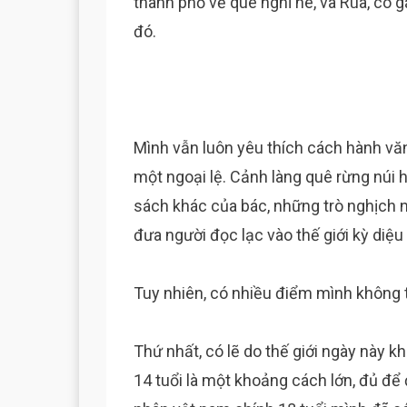
thành phố về quê nghỉ hè, và Rùa, cô g
đó.
Mình vẫn luôn yêu thích cách hành văn
một ngoại lệ. Cảnh làng quê rừng núi 
sách khác của bác, những trò nghịch n
đưa người đọc lạc vào thế giới kỳ diệu 
Tuy nhiên, có nhiều điểm mình không 
Thứ nhất, có lẽ do thế giới ngày này 
14 tuổi là một khoảng cách lớn, đủ để