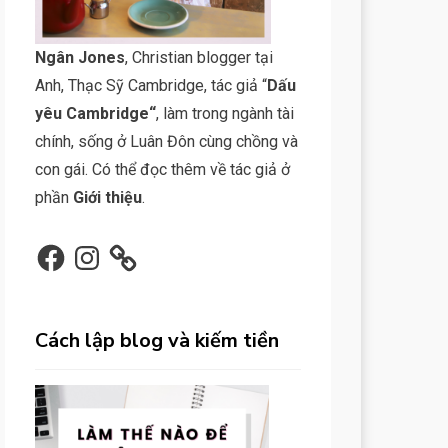
N
gân Jone
s
, Christian blogger tại
Anh, Thạc Sỹ Cambridge, tác giả “
Dấu
yêu Cambridge
“
, làm trong ngành tài
chính, sống ở Luân Đôn cùng chồng và
con gái. Có thể đọc thêm về tác giả ở
phần
Giới thiệu
.
Facebook
Instagram
Cách lập blog và kiếm tiền