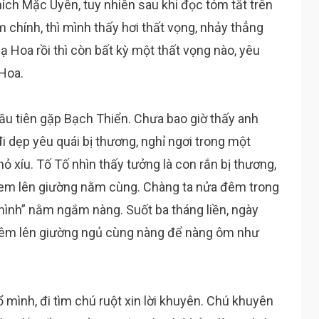
hích Mặc Uyên, tuy nhiên sau khi đọc tóm tắt trên
chính, thì mình thấy hơi thất vọng, nhảy thẳng
ạ Hoa rồi thì còn bất kỳ một thất vọng nào, yêu
 Hoa.
ầu tiên gặp Bạch Thiển. Chưa bao giờ thấy anh
 dẹp yêu quái bị thương, nghỉ ngơi trong một
 xíu. Tố Tố nhìn thấy tưởng là con rắn bị thương,
đem lên giường nằm cùng. Chàng ta nửa đêm trong
 hình” nằm ngắm nàng. Suốt ba tháng liền, ngày
đêm lên giường ngủ cùng nàng để nàng ôm như
 mình, đi tìm chú ruột xin lời khuyên. Chú khuyên