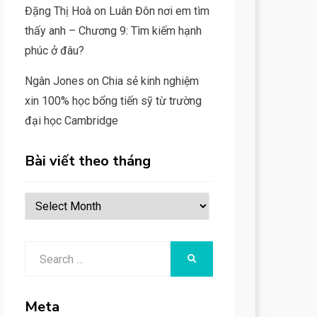
Đặng Thị Hoà
on
Luân Đôn nơi em tìm
thấy anh – Chương 9: Tìm kiếm hạnh
phúc ở đâu?
Ngân Jones
on
Chia sẻ kinh nghiệm
xin 100% học bổng tiến sỹ từ trường
đại học Cambridge
Bài viết theo tháng
Bài
viết
theo
Search
SEARCH
tháng
for:
Meta