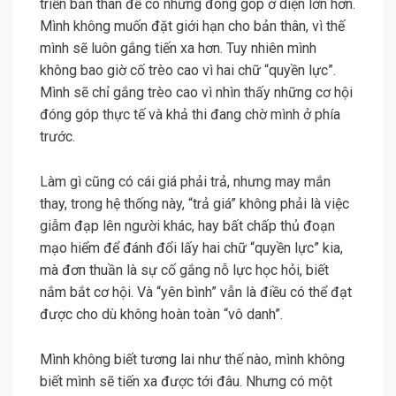
triển bản thân để có những đóng góp ở diện lớn hơn.
Mình không muốn đặt giới hạn cho bản thân, vì thế
mình sẽ luôn gắng tiến xa hơn. Tuy nhiên mình
không bao giờ cố trèo cao vì hai chữ “quyền lực”.
Mình sẽ chỉ gắng trèo cao vì nhìn thấy những cơ hội
đóng góp thực tế và khả thi đang chờ mình ở phía
trước.
Làm gì cũng có cái giá phải trả, nhưng may mắn
thay, trong hệ thống này, “trả giá” không phải là việc
giẫm đạp lên người khác, hay bất chấp thủ đoạn
mạo hiểm để đánh đổi lấy hai chữ “quyền lực” kia,
mà đơn thuần là sự cố gắng nỗ lực học hỏi, biết
nắm bắt cơ hội. Và “yên bình” vẫn là điều có thể đạt
được cho dù không hoàn toàn “vô danh”.
Mình không biết tương lai như thế nào, mình không
biết mình sẽ tiến xa được tới đâu. Nhưng có một