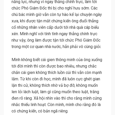
năng lực, nhưng vì ngay thẳng chính trực, làm tới
chức Phó Giám Đốc thì bị cho nghỉ hưu sớm. Các
chú bác mình giờ vẫn còn tự hào kể lại chuyện ngày
xưa, khi được tận mắt chứng kiến ông đuổi thẳng
cổ những nhân viên cấp dưới tới nhà quà cáp biếu
xén. Mình nghĩ với tính tình ngay thẳng chính trực
như vậy, ông làm được tận tới chức Phó Giám Đốc
trong một cơ quan nhà nước, hẳn phải vô cùng giỏi.
Mình không biết cái gien thông minh của ông xuống
tới đời mình thì còn được bao nhiêu, nhưng chắc
chắn cái gien không thích luồn cúi thì vẫn còn mạnh
lắm. Từ khi còn đi học, mình đã luôn cực ghét gian
lận thi cử, không thích nhờ vả bợ đỡ, không muốn
len lỏi lách luật, làm gì cũng muốn theo luật, trắng
đen rõ ràng. Xã hội nhìn vào thì cho rằng mình cứng
nhắc thiếu linh hoạt. Còn mình, mình cho rằng đó là
có chứng kiến, có bản ngã riêng.