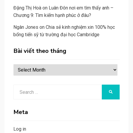
Đặng Thị Hoà
on
Luân Đôn nơi em tìm thấy anh –
Chương 9: Tìm kiếm hạnh phúc ở đâu?
Ngân Jones
on
Chia sẻ kinh nghiệm xin 100% học
bổng tiến sỹ từ trường đại học Cambridge
Bài viết theo tháng
Bài
viết
theo
Search
tháng
SEARCH
for:
Meta
Log in