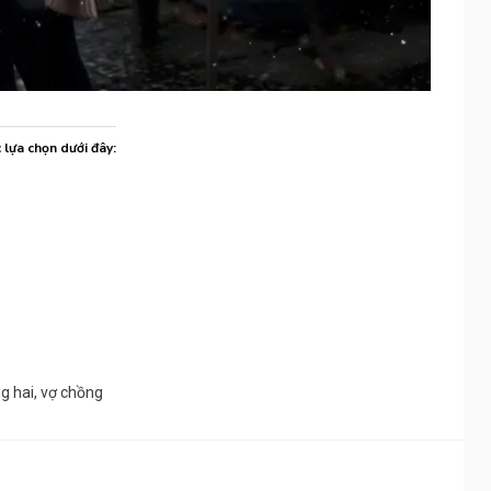
c lựa chọn dưới đây:
g hai
,
vợ chồng