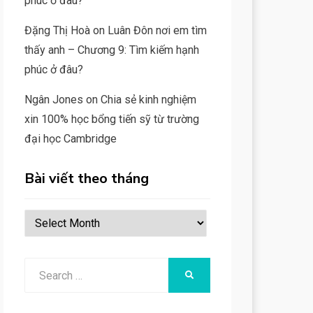
phúc ở đâu?
Đặng Thị Hoà
on
Luân Đôn nơi em tìm
thấy anh – Chương 9: Tìm kiếm hạnh
phúc ở đâu?
Ngân Jones
on
Chia sẻ kinh nghiệm
xin 100% học bổng tiến sỹ từ trường
đại học Cambridge
Bài viết theo tháng
Bài
viết
theo
Search
SEARCH
tháng
for: