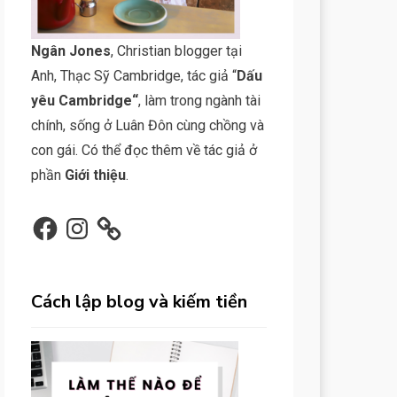
N
gân Jone
s
, Christian blogger tại
Anh, Thạc Sỹ Cambridge, tác giả “
Dấu
yêu Cambridge
“
, làm trong ngành tài
chính, sống ở Luân Đôn cùng chồng và
con gái. Có thể đọc thêm về tác giả ở
phần
Giới thiệu
.
Facebook
Instagram
Cách lập blog và kiếm tiền