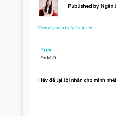
Published by
Ngân 
View all posts by Ngân Jones
Post
Prev
Em kể đi
navigation
Hãy để lại lời nhắn cho mình nhé