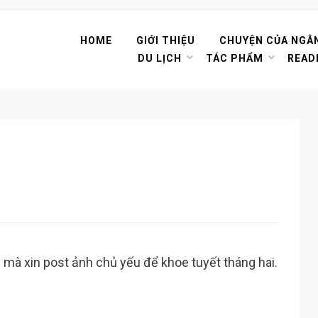
HOME
GIỚI THIỆU
CHUYỆN CỦA NGÂ
DU LỊCH
TÁC PHẨM
READ
à xin post ảnh chủ yếu để khoe tuyết tháng hai.