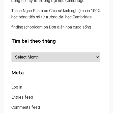
bổng tiến sỹ từ trường đại học Cambridge
Thanh Ngan Pham
on
Chia sẻ kinh nghiệm xin 100%
học bổng tiến sỹ từ trường đại học Cambridge
findingschoolcom
on
Đơn giản hoá cuộc sống
Tìm bài theo tháng
Tìm
bài
theo
Meta
tháng
Log in
Entries feed
Comments feed