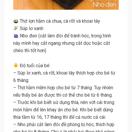
Thịt lợn hầm cà chua, cà rốt và khoai tây
Súp lơ xanh
Nho đen (cắt làm đôi để tránh hóc, trong hình
này mình hay cắt ngang nhưng cắt dọc hoặc cắt
chéo thì tốt hơn)
Độ tuổi của bé:
– Súp lơ xanh, cà rốt, khoai tây thích hợp cho bé từ
6 tháng.
– Thịt hầm mềm hợp cho bé từ 7 tháng. Tuy nhiên
nếu thấy bé ăn được thì có thể cho bé từ 6 tháng.
– Trước khi bé biết sử dụng thìa, nên vớt cái trong
món hầm để lên khay ăn cho bé. Khi bé biết dùng
thìa tầm từ 16, 17 tháng thì để cả nước cả cái.
– Nho phải cắt làm đôi đề phòng bị hóc, thích hợp
cho bé từ 8 tháng. Chú ý là phải tuỳ theo khả năng