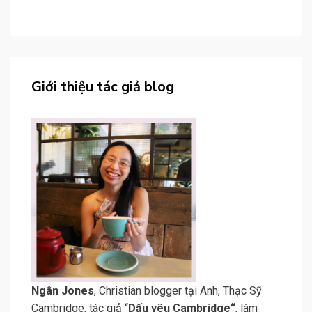
Giới thiệu tác giả blog
N
gân Jone
s
, Christian blogger tại Anh, Thạc Sỹ
Cambridge, tác giả “
Dấu yêu Cambridge
“
, làm