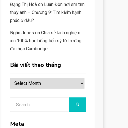
Đặng Thị Hoà
on
Luân Đôn nơi em tìm
thấy anh – Chương 9: Tìm kiếm hạnh
phúc ở đâu?
Ngân Jones
on
Chia sẻ kinh nghiệm
xin 100% học bổng tiến sỹ từ trường
đại học Cambridge
Bài viết theo tháng
Bài
viết
theo
Search
SEARCH
tháng
for:
Meta