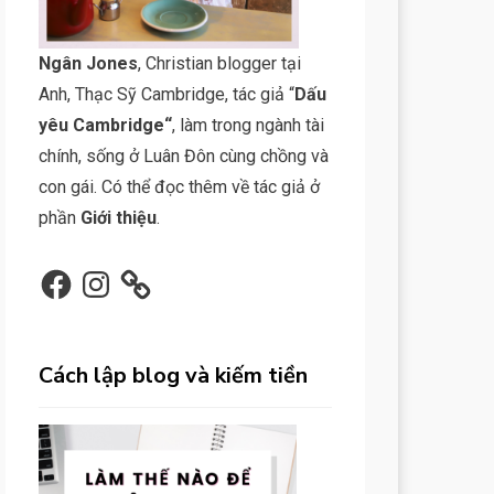
N
gân Jone
s
, Christian blogger tại
Anh, Thạc Sỹ Cambridge, tác giả “
Dấu
yêu Cambridge
“
, làm trong ngành tài
chính, sống ở Luân Đôn cùng chồng và
con gái. Có thể đọc thêm về tác giả ở
phần
Giới thiệu
.
Facebook
Instagram
Cách lập blog và kiếm tiền