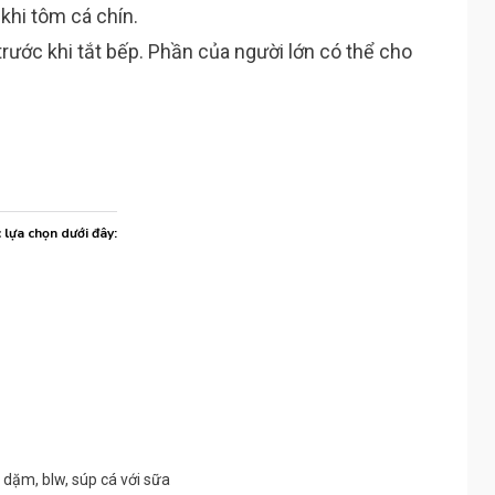
 khi tôm cá chín.
 trước khi tắt bếp. Phần của người lớn có thể cho
c lựa chọn dưới đây:
 dặm
,
blw
,
súp cá với sữa