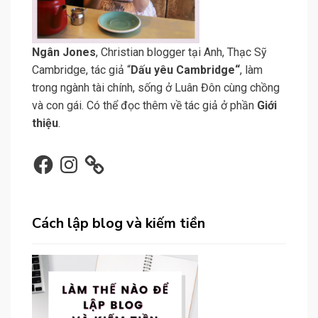
N
gân Jone
s
, Christian blogger tại Anh, Thạc Sỹ
Cambridge, tác giả “
Dấu yêu Cambridge
“
, làm
trong ngành tài chính, sống ở Luân Đôn cùng chồng
và con gái. Có thể đọc thêm về tác giả ở phần
Giới
thiệu
.
Facebook
Instagram
Cách lập blog và kiếm tiền