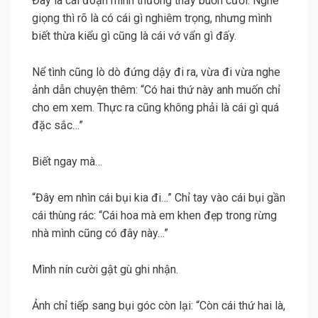
Đây là cái đoạn mình thường thấy buồn cười. Nghe
giọng thì rõ là có cái gì nghiêm trọng, nhưng mình
biết thừa kiểu gì cũng là cái vớ vẩn gì đấy.
Nể tình cũng lò dò đứng dậy đi ra, vừa đi vừa nghe
ảnh dẫn chuyện thêm: “Có hai thứ này anh muốn chỉ
cho em xem. Thực ra cũng không phải là cái gì quá
đặc sắc…”
Biết ngay mà…
“Đây em nhìn cái bụi kia đi…” Chỉ tay vào cái bụi gần
cái thùng rác: “Cái hoa mà em khen đẹp trong rừng
nhà mình cũng có đây này…”
Mình nín cười gật gù ghi nhận.
Ảnh chỉ tiếp sang bụi góc còn lại: “Còn cái thứ hai là,