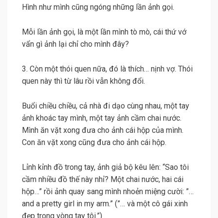
Hình như mình cũng ngóng những lần ảnh gọi.
Mỗi lần ảnh gọi, là một lần mình tò mò, cái thứ vớ
vẩn gì ảnh lại chỉ cho mình đây?
3. Còn một thói quen nữa, đó là thích… nịnh vợ. Thói
quen này thì từ lâu rồi vẫn không đổi.
Buổi chiều chiều, cả nhà đi dạo cùng nhau, một tay
ảnh khoác tay mình, một tay ảnh cầm chai nước.
Mình ăn vặt xong đưa cho ảnh cái hộp của mình.
Con ăn vặt xong cũng đưa cho ảnh cái hộp.
Lỉnh kỉnh đồ trong tay, ảnh giả bộ kêu lên: “Sao tôi
cầm nhiều đồ thế này nhỉ? Một chai nước, hai cái
hộp…” rồi ảnh quay sang mình nhoẻn miệng cười: ”…
and a pretty girl in my arm.” (”… và một cô gái xinh
đẹp trong vòng tay tôi.”)