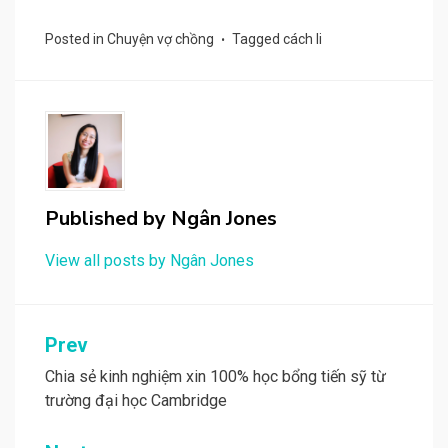
Posted in
Chuyện vợ chồng
Tagged
cách li
Published by
Ngân Jones
View all posts by Ngân Jones
Post
Prev
navigation
Chia sẻ kinh nghiệm xin 100% học bổng tiến sỹ từ
trường đại học Cambridge