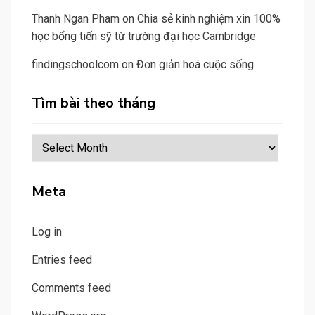
Thanh Ngan Pham
on
Chia sẻ kinh nghiệm xin 100%
học bổng tiến sỹ từ trường đại học Cambridge
findingschoolcom
on
Đơn giản hoá cuộc sống
Tìm bài theo tháng
Tìm
bài
theo
Meta
tháng
Log in
Entries feed
Comments feed