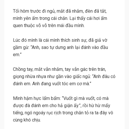
Tối hôm trước đi ngủ, mắt đã nhắm, đèn đã tắt,
mình yên ấm trong cái chăn. Lại thấy cái hơi ấm
quen thuộc vỗ vỗ trên mái đầu mình.
Lúc đó mình là cái mình thích sinh sự, đã giả vờ
gầm gừ: “Anh, sao tự dưng anh lại đánh vào đầu
em.”
Chồng tay, mắt vẫn nhắm, tay vẫn gác trên trán,
giọng nhừa nhựa như gần vào giấc ngủ: “Anh đâu có
đánh em. Anh đang vuốt tóc em cơ mà.”
Mình hậm hực lẩm bẩm: “Vuốt gì mà vuốt, có mà
được đà đánh em cho hả giận ấy.”, rồi hừ hừ mấy
tiếng, ngó ngoáy rục rịch trong chăn tỏ ra ta đây vô
cùng khó chịu.