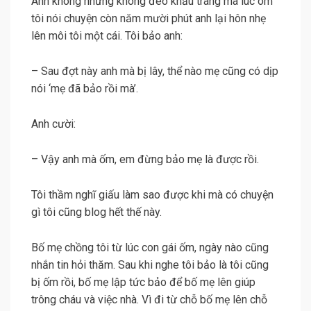
Anh không những không đeo khẩu trang mà lúc ôm
tôi nói chuyện còn năm mười phút anh lại hôn nhẹ
lên môi tôi một cái. Tôi bảo anh:
– Sau đợt này anh mà bị lây, thể nào mẹ cũng có dịp
nói ‘mẹ đã bảo rồi mà’.
Anh cười:
– Vậy anh mà ốm, em đừng bảo mẹ là được rồi.
Tôi thầm nghĩ giấu làm sao được khi mà có chuyện
gì tôi cũng blog hết thế này.
Bố mẹ chồng tôi từ lúc con gái ốm, ngày nào cũng
nhắn tin hỏi thăm. Sau khi nghe tôi bảo là tôi cũng
bị ốm rồi, bố mẹ lập tức bảo để bố mẹ lên giúp
trông cháu và việc nhà. Vì đi từ chỗ bố mẹ lên chỗ