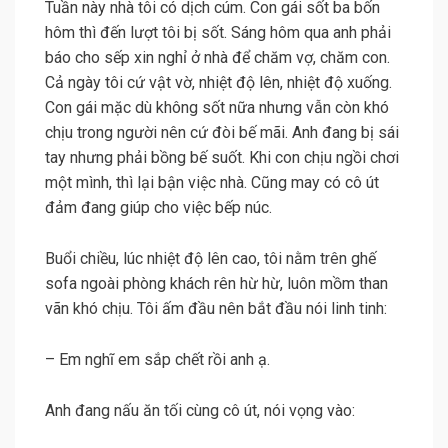
Tuần này nhà tôi có dịch cúm. Con gái sốt ba bốn
hôm thì đến lượt tôi bị sốt. Sáng hôm qua anh phải
báo cho sếp xin nghỉ ở nhà để chăm vợ, chăm con.
Cả ngày tôi cứ vật vờ, nhiệt độ lên, nhiệt độ xuống.
Con gái mặc dù không sốt nữa nhưng vẫn còn khó
chịu trong người nên cứ đòi bế mãi. Anh đang bị sái
tay nhưng phải bồng bế suốt. Khi con chịu ngồi chơi
một mình, thì lại bận việc nhà. Cũng may có cô út
đảm đang giúp cho việc bếp núc.
Buổi chiều, lúc nhiệt độ lên cao, tôi nằm trên ghế
sofa ngoài phòng khách rên hừ hừ, luôn mồm than
vãn khó chịu. Tôi ấm đầu nên bắt đầu nói linh tinh:
– Em nghĩ em sắp chết rồi anh ạ.
Anh đang nấu ăn tối cùng cô út, nói vọng vào: