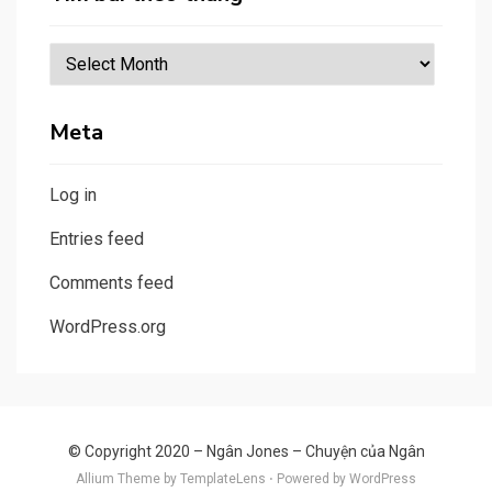
Tìm
bài
theo
Meta
tháng
Log in
Entries feed
Comments feed
WordPress.org
© Copyright 2020 –
Ngân Jones – Chuyện của Ngân
Allium Theme by
TemplateLens
⋅
Powered by
WordPress