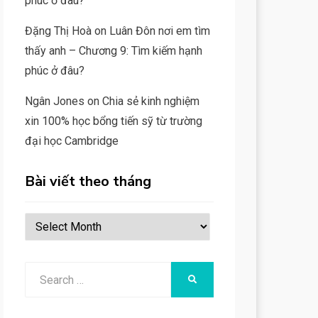
phúc ở đâu?
Đặng Thị Hoà
on
Luân Đôn nơi em tìm
thấy anh – Chương 9: Tìm kiếm hạnh
phúc ở đâu?
Ngân Jones
on
Chia sẻ kinh nghiệm
xin 100% học bổng tiến sỹ từ trường
đại học Cambridge
Bài viết theo tháng
Bài
viết
theo
Search
SEARCH
tháng
for: