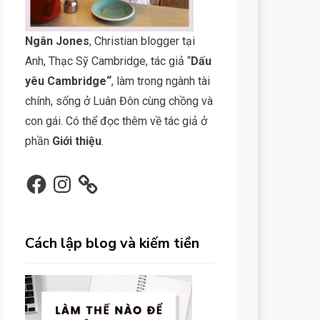
N
gân Jone
s
, Christian blogger tại
Anh, Thạc Sỹ Cambridge, tác giả “
Dấu
yêu Cambridge
“
, làm trong ngành tài
chính, sống ở Luân Đôn cùng chồng và
con gái. Có thể đọc thêm về tác giả ở
phần
Giới thiệu
.
Facebook
Instagram
Cách lập blog và kiếm tiền