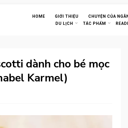
HOME
GIỚI THIỆU
CHUYỆN CỦA NGÂ
DU LỊCH
TÁC PHẨM
READ
scotti dành cho bé mọc
nabel Karmel)