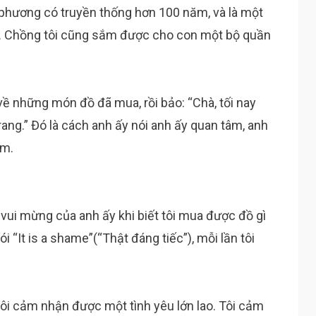
a phương có truyền thống hơn 100 năm, và là một
. Chồng tôi cũng sắm được cho con một bộ quần
i về những món đồ đã mua, rồi bảo: “Chà, tối nay
rang.” Đó là cách anh ấy nói anh ấy quan tâm, anh
ắm.
 vui mừng của anh ấy khi biết tôi mua được đồ gì
i “It is a shame”(“Thật đáng tiếc”), mỗi lần tôi
ôi cảm nhận được một tình yêu lớn lao. Tôi cảm