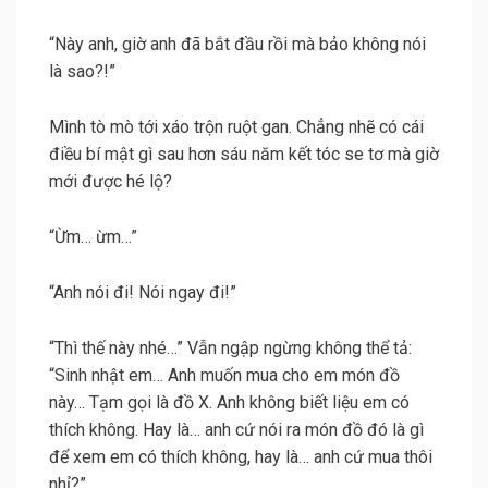
“Này anh, giờ anh đã bắt đầu rồi mà bảo không nói
là sao?!”
Mình tò mò tới xáo trộn ruột gan. Chẳng nhẽ có cái
điều bí mật gì sau hơn sáu năm kết tóc se tơ mà giờ
mới được hé lộ?
“Ừm… ừm…”
“Anh nói đi! Nói ngay đi!”
“Thì thế này nhé…” Vẫn ngập ngừng không thể tả:
“Sinh nhật em… Anh muốn mua cho em món đồ
này… Tạm gọi là đồ X. Anh không biết liệu em có
thích không. Hay là… anh cứ nói ra món đồ đó là gì
để xem em có thích không, hay là… anh cứ mua thôi
nhỉ?”