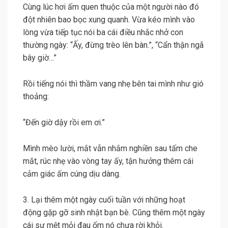
Cùng lúc hơi ấm quen thuộc của một người nào đó
đột nhiên bao bọc xung quanh. Vừa kéo mình vào
lòng vừa tiếp tục nói ba cái điều nhắc nhở con
thường ngày: “Ấy, đừng trèo lên bàn.”, “Cẩn thận ngã
bây giờ…”
Rồi tiếng nói thì thầm vang nhẹ bên tai mình như gió
thoảng:
“Đến giờ dậy rồi em ơi.”
Mình mèo lười, mắt vẫn nhắm nghiền sau tấm che
mắt, rúc nhẹ vào vòng tay ấy, tận hưởng thêm cái
cảm giác ấm cúng dịu dàng.
3. Lại thêm một ngày cuối tuần với những hoạt
động gặp gỡ sinh nhật bạn bè. Cũng thêm một ngày
cái sự mệt mỏi đau ốm nó chưa rời khỏi.