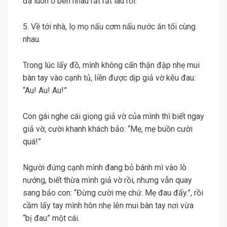
đã luôn ở bên nhau rất rất lâu rồi.
5. Về tới nhà, lọ mọ nấu cơm nấu nước ăn tối cùng
nhau.
Trong lúc lấy đồ, mình không cẩn thận đập nhẹ mui
bàn tay vào cạnh tủ, liền được dịp giả vờ kêu đau:
“Au! Au! Au!”
Con gái nghe cái giọng giả vờ của mình thì biết ngay
giả vờ, cười khanh khách bảo: “Mẹ, mẹ buồn cười
quá!”
Người đứng cạnh mình đang bỏ bánh mì vào lò
nướng, biết thừa mình giả vờ rồi, nhưng vẫn quay
sang bảo con: “Đừng cười mẹ chứ. Mẹ đau đấy.”, rồi
cầm lấy tay mình hôn nhẹ lên mui bàn tay nơi vừa
“bị đau” một cái.