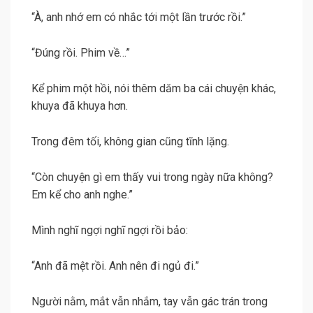
“À, anh nhớ em có nhắc tới một lần trước rồi.”
“Đúng rồi. Phim về…”
Kể phim một hồi, nói thêm dăm ba cái chuyện khác,
khuya đã khuya hơn.
Trong đêm tối, không gian cũng tĩnh lặng.
“Còn chuyện gì em thấy vui trong ngày nữa không?
Em kể cho anh nghe.”
Mình nghĩ ngợi nghĩ ngợi rồi bảo:
“Anh đã mệt rồi. Anh nên đi ngủ đi.”
Người nằm, mắt vẫn nhắm, tay vẫn gác trán trong