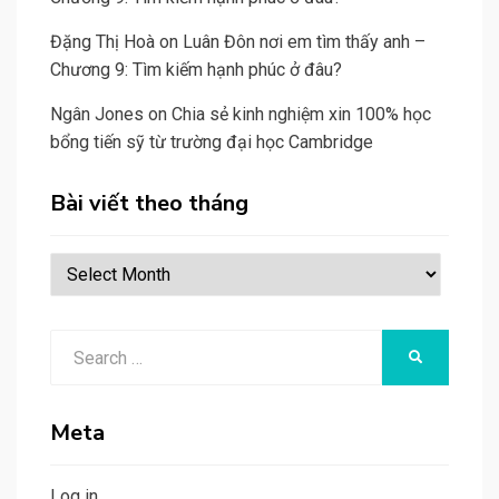
Đặng Thị Hoà
on
Luân Đôn nơi em tìm thấy anh –
Chương 9: Tìm kiếm hạnh phúc ở đâu?
Ngân Jones
on
Chia sẻ kinh nghiệm xin 100% học
bổng tiến sỹ từ trường đại học Cambridge
Bài viết theo tháng
Bài
viết
theo
Search
tháng
SEARCH
for:
Meta
Log in