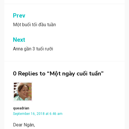
Post
Prev
navigation
Một buổi tối đầu tuần
Next
Anna gần 3 tuổi rưỡi
0 Replies to “Một ngày cuối tuần”
queadrian
September 16, 2018 at 6:46 am
Dear Ngân,