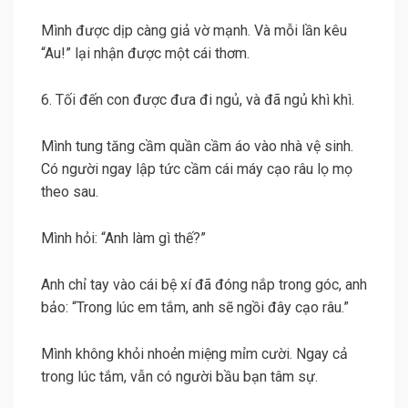
Mình được dịp càng giả vờ mạnh. Và mỗi lần kêu
“Au!” lại nhận được một cái thơm.
6. Tối đến con được đưa đi ngủ, và đã ngủ khì khì.
Mình tung tăng cầm quần cầm áo vào nhà vệ sinh.
Có người ngay lập tức cầm cái máy cạo râu lọ mọ
theo sau.
Mình hỏi: “Anh làm gì thế?”
Anh chỉ tay vào cái bệ xí đã đóng nắp trong góc, anh
bảo: “Trong lúc em tắm, anh sẽ ngồi đây cạo râu.”
Mình không khỏi nhoẻn miệng mỉm cười. Ngay cả
trong lúc tắm, vẫn có người bầu bạn tâm sự.