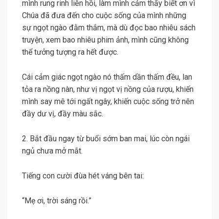
mình rung rinh liên hồi, làm mình cảm thấy biết ơn vì
Chúa đã đưa đến cho cuộc sống của mình những
sự ngọt ngào đằm thắm, mà dù đọc bao nhiêu sách
truyện, xem bao nhiêu phim ảnh, mình cũng không
thể tưởng tượng ra hết được.
Cái cảm giác ngọt ngào nó thấm dần thấm đều, lan
tỏa ra nồng nàn, như vị ngọt vị nồng của rượu, khiến
mình say mê tới ngất ngây, khiến cuộc sống trở nên
đầy dư vị, đầy màu sắc.
2. Bắt đầu ngay từ buổi sớm ban mai, lúc còn ngái
ngủ chưa mở mắt.
Tiếng con cười đùa hét váng bên tai:
“Mẹ ơi, trời sáng rồi.”